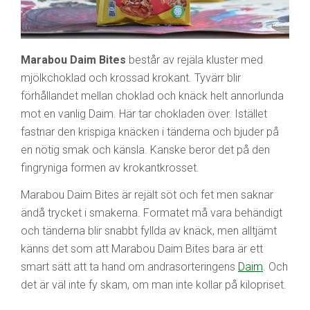
Marabou Daim Bites
består av rejäla kluster med
mjölkchoklad och krossad krokant. Tyvärr blir
förhållandet mellan choklad och knäck helt annorlunda
mot en vanlig Daim. Här tar chokladen över. Istället
fastnar den krispiga knäcken i tänderna och bjuder på
en nötig smak och känsla. Kanske beror det på den
fingryniga formen av krokantkrosset.
Marabou Daim Bites är rejält söt och fet men saknar
ändå trycket i smakerna. Formatet må vara behändigt
och tänderna blir snabbt fyllda av knäck, men alltjämt
känns det som att Marabou Daim Bites bara är ett
smart sätt att ta hand om andrasorteringens
Daim
. Och
det är väl inte fy skam, om man inte kollar på kilopriset.