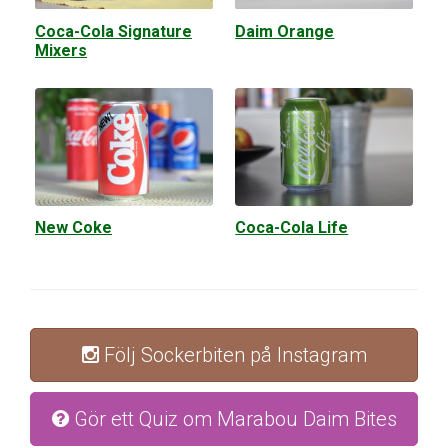
Coca-Cola Signature
Daim Orange
Mixers
New Coke
Coca-Cola Life
Följ Sockerbiten på Instagram
Gör ett Quiz om Marabou Daim Bites