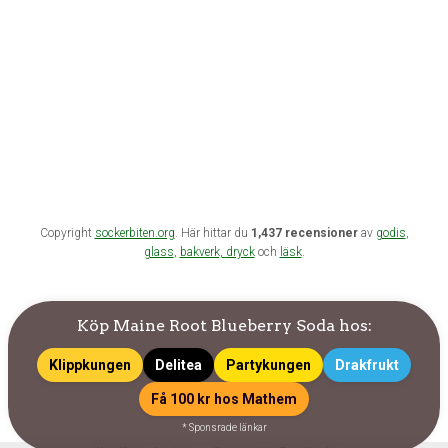
Copyright
sockerbiten.org
. Här hittar du
1,437 recensioner
av
godis
,
glass
,
bakverk,
dryck
och
läsk
.
Köp Maine Root Blueberry Soda hos:
Klippkungen
Delitea
Partykungen
Drakfrukt
Få 100 kr hos Mathem
* Sponsrade länkar