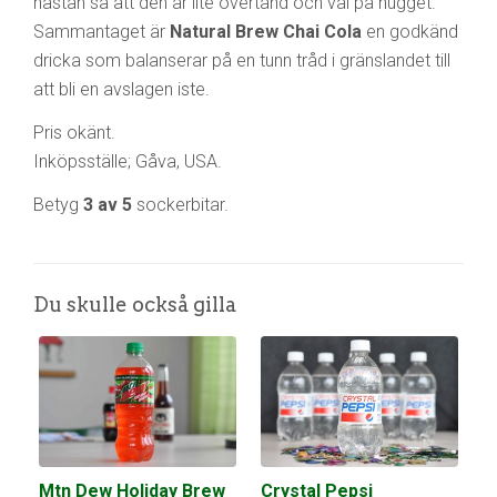
nästan så att den är lite övertänd och väl på hugget.
Sammantaget är
Natural Brew Chai Cola
en godkänd
dricka som balanserar på en tunn tråd i gränslandet till
att bli en avslagen iste.
Pris okänt.
Inköpsställe; Gåva, USA.
Betyg
3 av 5
sockerbitar.
Du skulle också gilla
Mtn Dew Holiday Brew
Crystal Pepsi