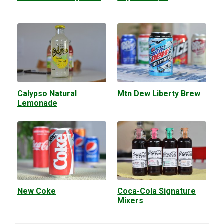
Calypso Natural
Mtn Dew Liberty Brew
Lemonade
New Coke
Coca-Cola Signature
Mixers