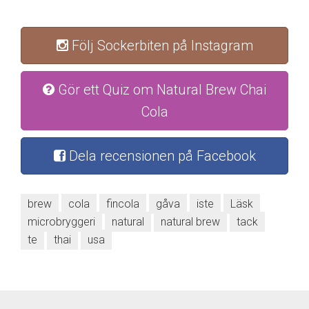
Följ Sockerbiten på Instagram
Gör ett Quiz om Natural Brew Chai
Cola
Dela recensionen på Facebook
brew
cola
fincola
gåva
iste
Läsk
microbryggeri
natural
natural brew
tack
te
thai
usa