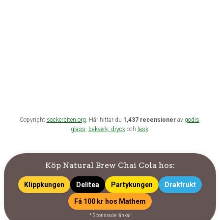
Copyright
sockerbiten.org
. Här hittar du
1,437 recensioner
av
godis
,
glass
,
bakverk,
dryck
och
läsk
.
Köp Natural Brew Chai Cola hos:
Klippkungen
Delitea
Partykungen
Drakfrukt
Få 100 kr hos Mathem
* Sponsrade länkar