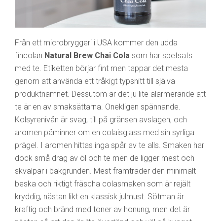
Från ett microbryggeri i USA kommer den udda
fincolan
Natural Brew Chai Cola
som har spetsats
med te. Etiketten börjar fint men tappar det mesta
genom att använda ett tråkigt typsnitt till själva
produktnamnet. Dessutom är det ju lite alarmerande att
te är en av smaksättarna. Onekligen spännande.
Kolsyrenivån är svag, till på gränsen avslagen, och
aromen påminner om en colaisglass med sin syrliga
prägel. I aromen hittas inga spår av te alls. Smaken har
dock små drag av öl och te men de ligger mest och
skvalpar i bakgrunden. Mest framträder den minimalt
beska och riktigt fräscha colasmaken som är rejält
kryddig, nästan likt en klassisk julmust. Sötman är
kraftig och bränd med toner av honung, men det är