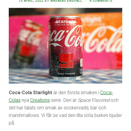
13 APRIL, 2022
BY
ANDREAS ENGVALL
·
4 COMMENTS
Coca-Cola Starlight
är den första smaken i
Coca-
Colas
nya
Creations
-serie. Den är
Space Flavored
och
det har talats om smak av sockervadd, bär och
marshmallows. Vi får se vad den lilla söta burken bjuder
på.