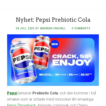
Nyhet: Pepsi Prebiotic Cola
28 JULI, 2025
BY
ANDREAS ENGVALL
·
0 COMMENTS
Pepsi
lanserar
Prebiotic Cola
, och den kommer i två
smaker som är sötade med rörsocker likt smaskiga
Pepsi Throwback
. Klassisk colasmak och Cherry