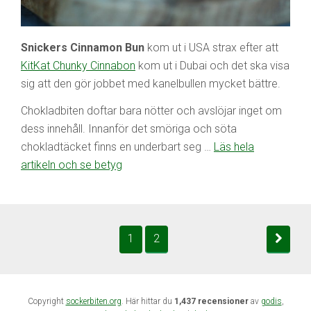
Snickers Cinnamon Bun
kom ut i USA strax efter att
KitKat Chunky Cinnabon
kom ut i Dubai och det ska visa
sig att den gör jobbet med kanelbullen mycket bättre.
Chokladbiten doftar bara nötter och avslöjar inget om
dess innehåll. Innanför det smöriga och söta
chokladtäcket finns en underbart seg …
Läs hela
artikeln och se betyg
1
2
Copyright
sockerbiten.org
. Här hittar du
1,437 recensioner
av
godis
,