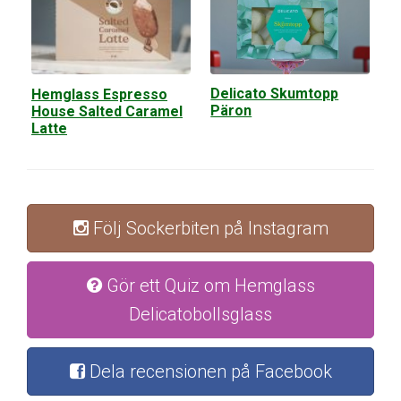
Delicato Skumtopp
Hemglass Espresso
Päron
House Salted Caramel
Latte
Följ Sockerbiten på Instagram
Gör ett Quiz om Hemglass
Delicatobollsglass
Dela recensionen på Facebook