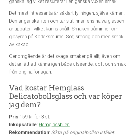
ganska låg vilket resulterar i en ganska vuxen smak.
Det mest intressanta är såklart fyllningen, själva kärnan.
Den är ganska liten och tar slut innan ens halva glassen
är uppäten, vilket känns snålt. Smaken påminner om
glasyren på Kärleksmums. Söt, smörig och med smak
av kakao.
Genomgående är det svaga smaker på allt, även om
det är lätt att känna igen både utseende, doft och smak
från originalförlagan.
Vad kostar Hemglass
Delicatobollsglass och var köper
jag dem?
Pris
159 kr för 8 st.
Inköpsställe
:
Hemglassbilen
Rekommendation
:
Sikta på originalbollen istället.