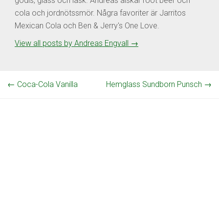
godis, glass och läsk. Andreas älskar root beer och
cola och jordnötssmör. Några favoriter är Jarritos
Mexican Cola och Ben & Jerry's One Love.
View all posts by Andreas Engvall
→
←
Coca-Cola Vanilla
Hemglass Sundborn Punsch
→