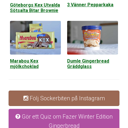
3 Vänner Pepparkaka
Göteborgs Kex Utvalda
Sötsalta Bitar Brownie
Marabou Kex
Dumle Gingerbread
mjölkchoklad
Gräddglass
Följ Sockerbiten på Instagram
Gör ett Quiz om Fazer Winter Edition
Gingerbread