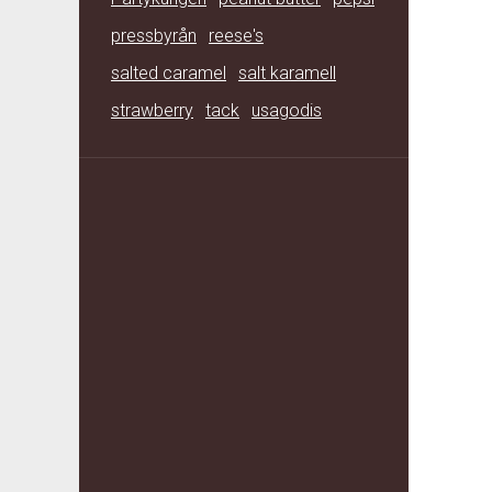
pressbyrån
reese's
salted caramel
salt karamell
strawberry
tack
usagodis