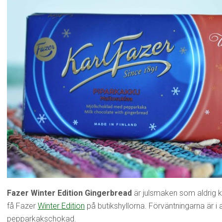
Fazer Winter Edition Gingerbread
är julsmaken som aldrig ko
få Fazer
Winter Edition
på butikshyllorna. Förväntningarna är i 
pepparkakschokad.