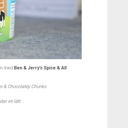
ten med
Ben & Jerry’s Spice & All
es & Chocolatey Chunks
der en lätt …