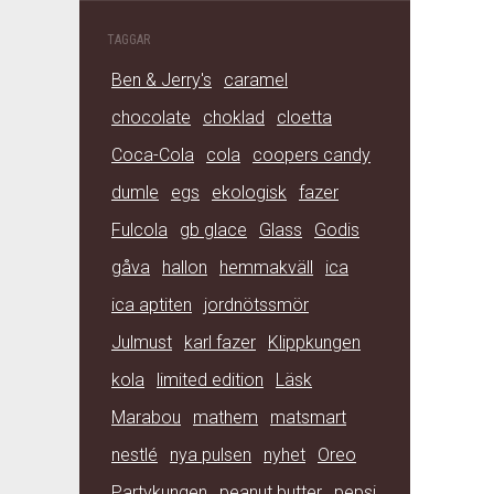
TAGGAR
Ben & Jerry's
caramel
chocolate
choklad
cloetta
Coca-Cola
cola
coopers candy
dumle
egs
ekologisk
fazer
Fulcola
gb glace
Glass
Godis
gåva
hallon
hemmakväll
ica
ica aptiten
jordnötssmör
Julmust
karl fazer
Klippkungen
kola
limited edition
Läsk
Marabou
mathem
matsmart
nestlé
nya pulsen
nyhet
Oreo
Partykungen
peanut butter
pepsi