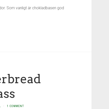
ddor. Som vanligt är chokladbasen god
rbread
ass
L
·
1 COMMENT