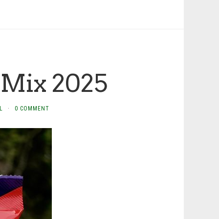
Mix 2025
L
·
0 COMMENT