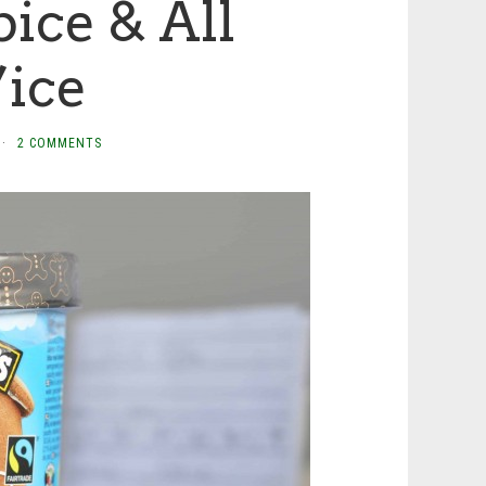
pice & All
’ice
·
2 COMMENTS