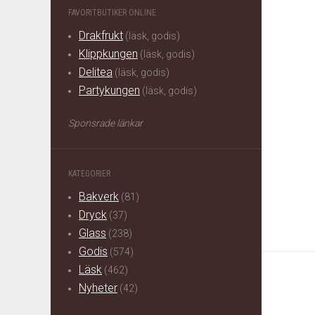
FAVORITBUTIKER ONLINE
Drakfrukt
(läsk, godis)
Klippkungen
(läsk, godis)
Delitea
(läsk, godis)
Partykungen
(läsk, godis)
Sponsrade länkar
KATEGORIER
Bakverk
(81)
Dryck
(37)
Glass
(238)
Godis
(574)
Läsk
(462)
Nyheter
(42)