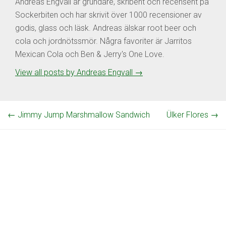
Andreas Engvall är grundare, skribent och recensent på
Sockerbiten och har skrivit över 1000 recensioner av
godis, glass och läsk. Andreas älskar root beer och
cola och jordnötssmör. Några favoriter är Jarritos
Mexican Cola och Ben & Jerry's One Love.
View all posts by Andreas Engvall
→
←
Jimmy Jump Marshmallow Sandwich
Ülker Flores
→