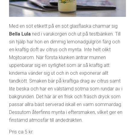
Med en söt etikett på en söt glasflaska charmar sig
Bella Lula
ned i varukorgen och ut på testbänken. Till
sin hjälp har hon en dimmig lemonadgulgrön färg och
en kraftig doft av citrus och mynta. Inte helt olikt
Mojitoarom. När första klunken äntrar munnen
uppenbarar sig en syrlighet som är så kraftig att
kinderna vänder sig ut och in och exponerar allt
tandkött. Smaken bär på kraftiga drag av citrus samt
lite beska och har en välstämd sötma som rundar av i
bakgrunden. Det här är en frisk och fräsch dryck som
passar allra bäst serverad iskall en varm sommardag.
Dessutom återfinns mynta i eftersmaken, vilket ger en
finstämd atmosfär till andedräkten.
Pris ca 5 kr.