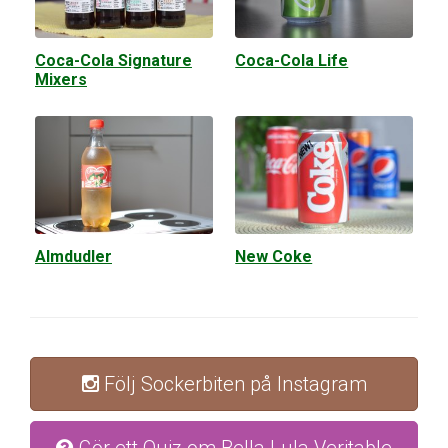
Coca-Cola Signature
Coca-Cola Life
Mixers
Almdudler
New Coke
Följ Sockerbiten på Instagram
Gör ett Quiz om Bella Lula Veritable