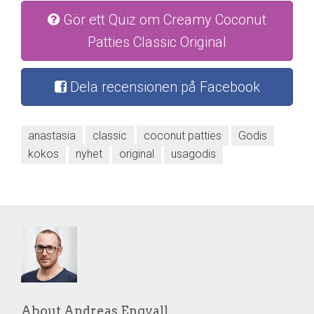
Gör ett Quiz om Creamy Coconut
Patties Classic Original
Dela recensionen på Facebook
anastasia
classic
coconut patties
Godis
kokos
nyhet
original
usagodis
About Andreas Engvall