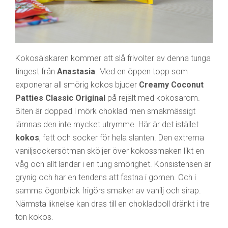
Kokosälskaren kommer att slå frivolter av denna tunga
tingest från
Anastasia
. Med en öppen topp som
exponerar all smörig kokos bjuder
Creamy Coconut
Patties Classic Original
på rejält med kokosarom.
Biten är doppad i mörk choklad men smakmässigt
lämnas den inte mycket utrymme. Här är det istället
kokos
, fett och socker för hela slanten. Den extrema
vaniljsockersötman sköljer över kokossmaken likt en
våg och allt landar i en tung smörighet. Konsistensen är
grynig och har en tendens att fastna i gomen. Och i
samma ögonblick frigörs smaker av vanilj och sirap.
Närmsta liknelse kan dras till en chokladboll dränkt i tre
ton kokos.