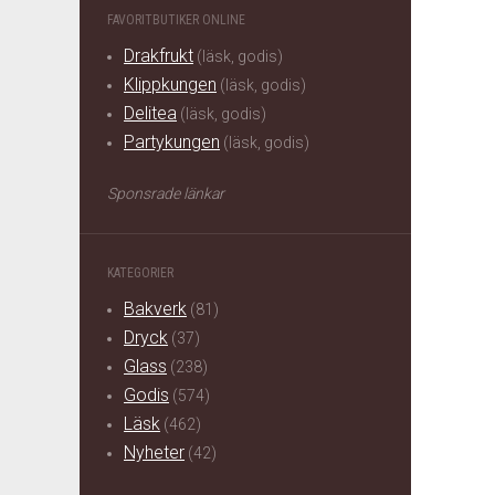
FAVORITBUTIKER ONLINE
Drakfrukt
(läsk, godis)
Klippkungen
(läsk, godis)
Delitea
(läsk, godis)
Partykungen
(läsk, godis)
Sponsrade länkar
KATEGORIER
Bakverk
(81)
Dryck
(37)
Glass
(238)
Godis
(574)
Läsk
(462)
Nyheter
(42)