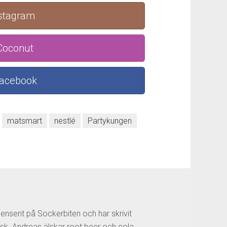
nstagram
 Coconut
Facebook
matsmart
nestlé
Partykungen
censent på Sockerbiten och har skrivit
sk. Andreas älskar root beer och cola