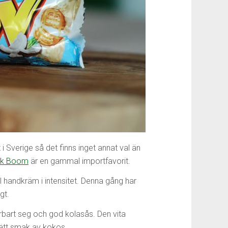
 i Sverige så det finns inget annat val än
ink Boom
är en gammal importfavorit.
ll handkräm i intensitet. Denna gång har
gt.
rbart seg och god kolasås. Den vita
ätt smak av kokos.