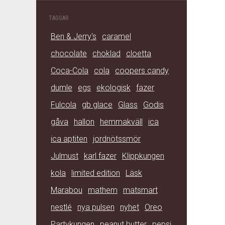
TAGGAR
Ben & Jerry's
caramel
chocolate
choklad
cloetta
Coca-Cola
cola
coopers candy
dumle
egs
ekologisk
fazer
Fulcola
gb glace
Glass
Godis
gåva
hallon
hemmakväll
ica
ica aptiten
jordnötssmör
Julmust
karl fazer
Klippkungen
kola
limited edition
Läsk
Marabou
mathem
matsmart
nestlé
nya pulsen
nyhet
Oreo
Partykungen
peanut butter
pepsi