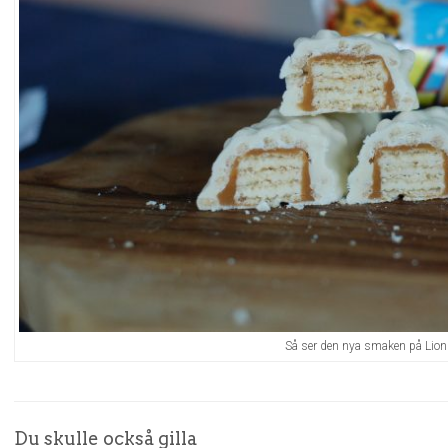
Så ser den nya smaken på Lion 
Du skulle också gilla