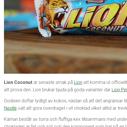
Lion Coconut
är senaste smak på
Lion
att komma ut officiellt
att prova den. Lion brukar bjuda på goda varianter där
Lion P
Godisen doftar tydligt av kokos, nästan så att det angränsar ti
Nestlé
valt att göra överdraget i vit choklad vilket alltid är trevli
Kärnan består av torra och fluffiga kex tillsammans med unde
chokladen är fet och söt och den komponent som bär på en l