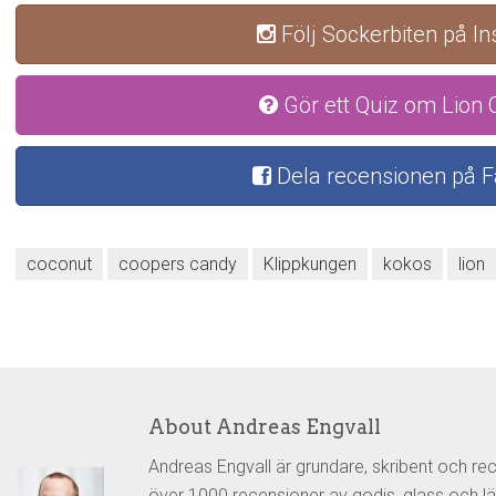
Följ Sockerbiten på I
Gör ett Quiz om Lion
Dela recensionen på 
coconut
coopers candy
Klippkungen
kokos
lion
About Andreas Engvall
Andreas Engvall är grundare, skribent och re
över 1000 recensioner av godis, glass och lä