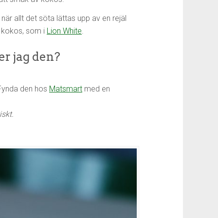
r allt det söta lättas upp av en rejäl
n kokos, som i
Lion White
.
er jag den?
 Fynda den hos
Matsmart
med en
skt.