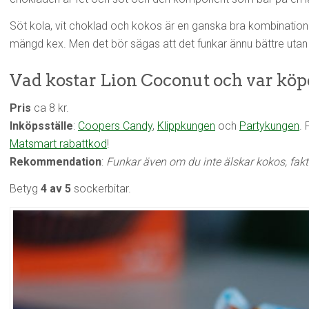
Söt kola, vit choklad och kokos är en ganska bra kombination nä
mängd kex. Men det bör sägas att det funkar ännu bättre uta
Vad kostar Lion Coconut och var köp
Pris
ca 8 kr.
Inköpsställe
:
Coopers Candy
,
Klippkungen
och
Partykungen
.
Matsmart rabattkod
!
Rekommendation
:
Funkar även om du inte älskar kokos, fakti
Betyg
4 av 5
sockerbitar.