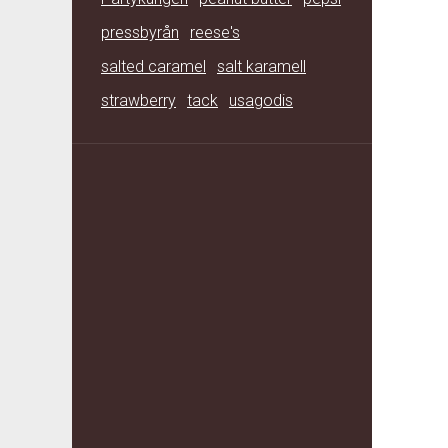
pressbyrån
reese's
salted caramel
salt karamell
strawberry
tack
usagodis