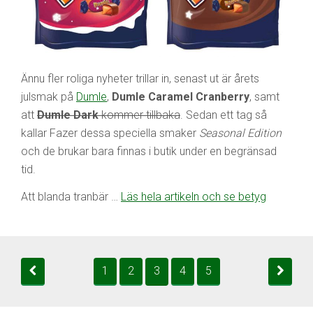
Ännu fler roliga nyheter trillar in, senast ut är årets
julsmak på
Dumle
,
Dumle Caramel Cranberry
, samt
att
Dumle Dark
kommer tillbaka
. Sedan ett tag så
kallar Fazer dessa speciella smaker
Seasonal Edition
och de brukar bara finnas i butik under en begränsad
tid.
Att blanda tranbär …
Läs hela artikeln och se betyg
1
2
3
4
5