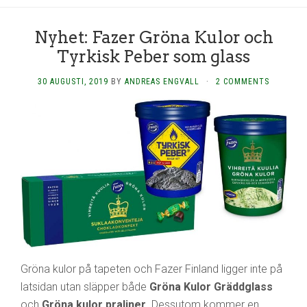
Nyhet: Fazer Gröna Kulor och
Tyrkisk Peber som glass
30 AUGUSTI, 2019
BY
ANDREAS ENGVALL
·
2 COMMENTS
Gröna kulor på tapeten och Fazer Finland ligger inte på
latsidan utan släpper både
Gröna Kulor Gräddglass
och
Gröna kulor praliner
. Dessutom kommer en