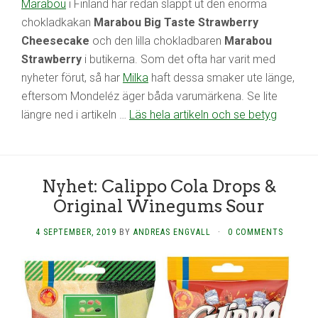
Marabou
i Finland har redan släppt ut den enorma
chokladkakan
Marabou Big Taste Strawberry
Cheesecake
och den lilla chokladbaren
Marabou
Strawberry
i butikerna. Som det ofta har varit med
nyheter förut, så har
Milka
haft dessa smaker ute länge,
eftersom Mondeléz äger båda varumärkena. Se lite
längre ned i artikeln …
Läs hela artikeln och se betyg
Nyhet: Calippo Cola Drops &
Original Winegums Sour
4 SEPTEMBER, 2019
BY
ANDREAS ENGVALL
·
0 COMMENTS