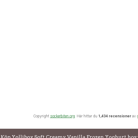
Copyright
sockerbiten.org
. Här hittar du
1,434 recensioner
av
Köp Yollibox Soft Creamy Vanilla Frozen Yoghurt hos: