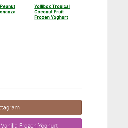
 Peanut
Yollibox Tropical
Bonanza
Coconut Fruit
Frozen Yoghurt
nstagram
 Vanilla Frozen Yoghurt