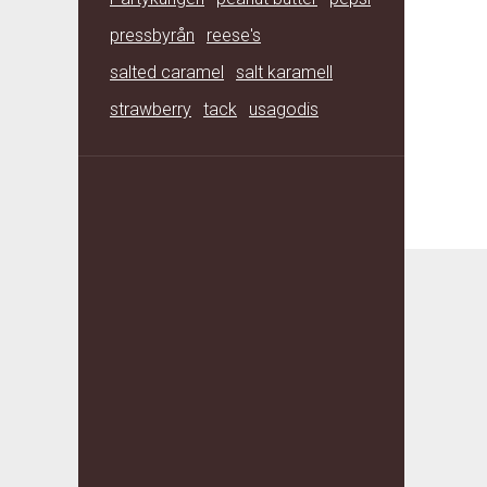
pressbyrån
reese's
salted caramel
salt karamell
strawberry
tack
usagodis