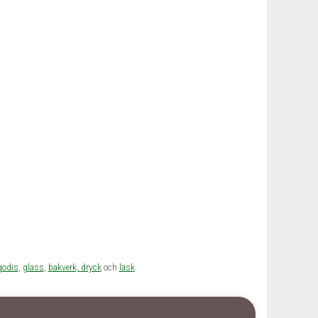
godis
,
glass
,
bakverk,
dryck
och
läsk
.