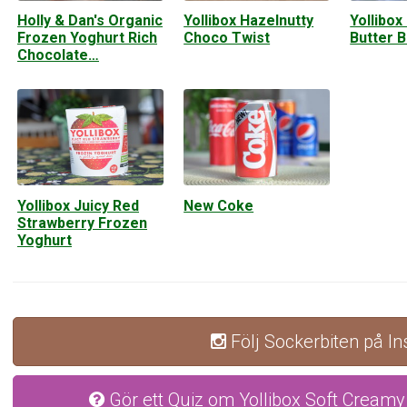
Holly & Dan's Organic
Yollibox Hazelnutty
Yollibox
Frozen Yoghurt Rich
Choco Twist
Butter 
Chocolate…
Yollibox Juicy Red
New Coke
Strawberry Frozen
Yoghurt
Följ Sockerbiten på I
Gör ett Quiz om Yollibox Soft Creamy