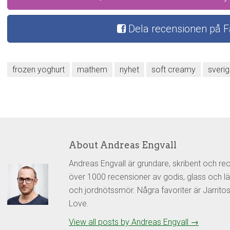
Dela recensionen på 
frozen yoghurt
mathem
nyhet
soft creamy
sveri
About Andreas Engvall
Andreas Engvall är grundare, skribent och re
över 1000 recensioner av godis, glass och lä
och jordnötssmör. Några favoriter är Jarrit
Love.
View all posts by Andreas Engvall
→