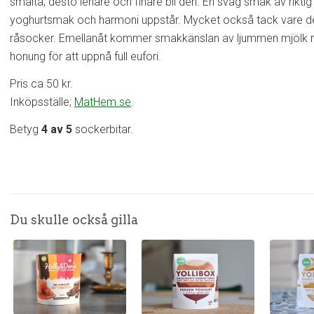
smälta, desto lenare och finare bli den. En svag smak av riktig 
yoghurtsmak och harmoni uppstår. Mycket också tack vare d
råsocker. Emellanåt kommer smakkänslan av ljummen mjölk med
honung för att uppnå full eufori.
Pris ca 50 kr.
Inköpsställe;
MatHem.se
.
Betyg
4 av 5
sockerbitar.
Du skulle också gilla