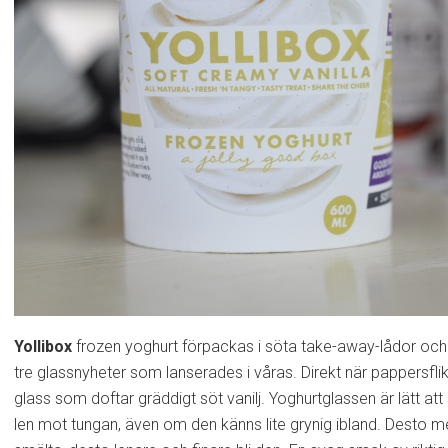
Yollibox
frozen yoghurt förpackas i söta take-away-lådor oc
tre glassnyheter som lanserades i våras. Direkt när pappersfli
glass som doftar gräddigt söt vanilj. Yoghurtglassen är lätt a
len mot tungan, även om den känns lite grynig ibland. Desto m