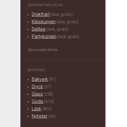
FAVORITBUTIKER ONLINE
Drakfrukt
(läsk, godis)
Klippkungen
(läsk, godis)
Delitea
(läsk, godis)
Partykungen
(läsk, godis)
Sponsrade länkar
KATEGORIER
Bakverk
(81)
Dryck
(37)
Glass
(238)
Godis
(574)
Läsk
(462)
Nyheter
(42)