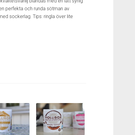
kvalitetsvanilj blandas med en lätt syrlig
en perfekta och runda sötman av
 sockerlag. Tips: ringla över lite