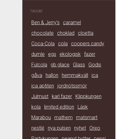
TAGGAR
Ben & Jerry's
caramel
chocolate
choklad
cloetta
Coca-Cola
cola
coopers candy
dumle
egs
ekologisk
fazer
Fulcola
gb glace
Glass
Godis
gåva
hallon
hemmakväll
ica
ica aptiten
jordnötssmör
Julmust
karl fazer
Klippkungen
kola
limited edition
Läsk
Marabou
mathem
matsmart
nestlé
nya pulsen
nyhet
Oreo
Partykungen
peanut butter
pepsi