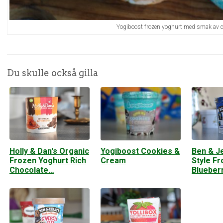
Yogiboost frozen yoghurt med smak av c
Du skulle också gilla
Holly & Dan's Organic
Ben & J
Yogiboost Cookies &
Frozen Yoghurt Rich
Style F
Cream
Chocolate…
Blueber
Cheese