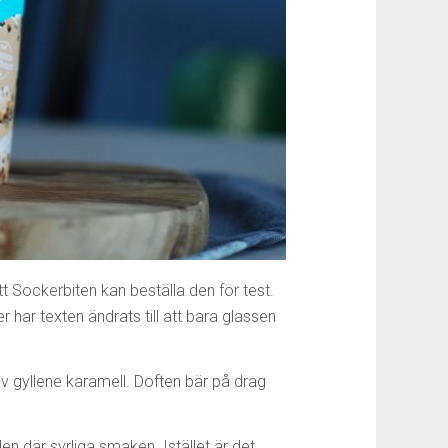
tt Sockerbiten kan beställa den för test.
 har texten ändrats till att bara glassen
v gyllene karamell. Doften bär på drag
 där syrliga smaken. Istället är det