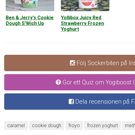
Ben & Jerry's Cookie
Yollibox Juicy Red
Dough S'Wich Up
Strawberry Frozen
Yoghurt
Följ Sockerbiten på I
Gör ett Quiz om Yogiboost
Dela recensionen på 
caramel
cookie dough
froyo
frozen yoghurt
met