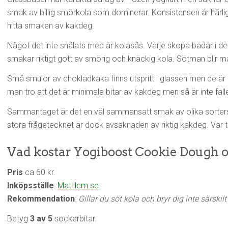
smak av billig smörkola som dominerar. Konsistensen är härligt 
hitta smaken av kakdeg.
Något det inte snålats med är kolasås. Varje skopa badar i 
smakar riktigt gott av smörig och knäckig kola. Sötman blir m
Små smulor av chokladkaka finns utspritt i glassen men de är 
man tro att det är minimala bitar av kakdeg men så är inte falle
Sammantaget är det en väl sammansatt smak av olika sorters
stora frågetecknet är dock avsaknaden av riktig kakdeg. Var
Vad kostar Yogiboost Cookie Dough o
Pris
ca 60 kr.
Inköpsställe
:
MatHem.se
Rekommendation
:
Gillar du söt kola och bryr dig inte särsk
Betyg
3 av 5
sockerbitar.