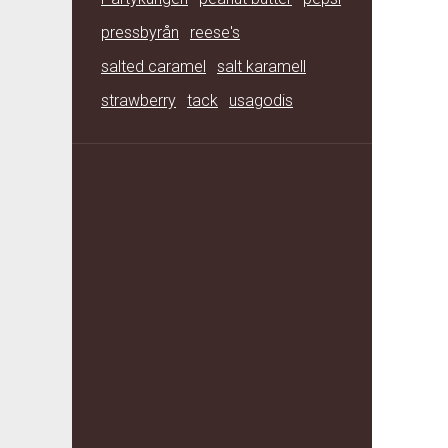
pressbyrån
reese's
salted caramel
salt karamell
strawberry
tack
usagodis