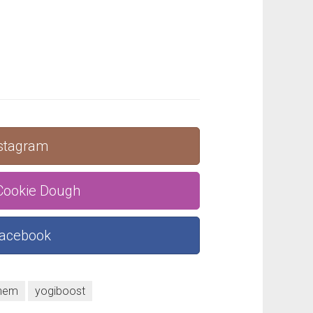
nstagram
 Cookie Dough
Facebook
hem
yogiboost