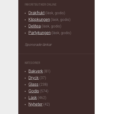
FAVORITBUTIKER ONLINE
Drakfrukt
(läsk, godis)
Klippkungen
(läsk, godis)
Delitea
(läsk, godis)
Partykungen
(läsk, godis)
Sponsrade länkar
KATEGORIER
Bakverk
(81)
Dryck
(37)
Glass
(238)
Godis
(574)
Läsk
(462)
Nyheter
(42)