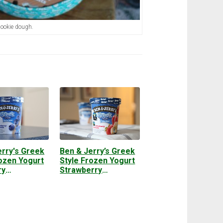
ookie dough.
erry's Greek
Ben & Jerry’s Greek
rozen Yogurt
Style Frozen Yogurt
ry
Strawberry
cake
Shortcake