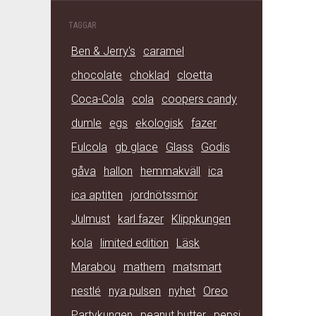
TAGGAR
Ben & Jerry's
caramel
chocolate
choklad
cloetta
Coca-Cola
cola
coopers candy
dumle
egs
ekologisk
fazer
Fulcola
gb glace
Glass
Godis
gåva
hallon
hemmakväll
ica
ica aptiten
jordnötssmör
Julmust
karl fazer
Klippkungen
kola
limited edition
Läsk
Marabou
mathem
matsmart
nestlé
nya pulsen
nyhet
Oreo
Partykungen
peanut butter
pepsi