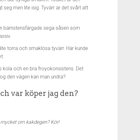
seg men lite isig. Tyvärr är det svårt att
den bärnstensfärgade sega såsen som
assiv.
lite torra och smaklösa tyvärr. Här kunde
t.
 kola och en bra froyokonsistens. Det
 tog den vägen kan man undra?
ch var köper jag den?
ilt mycket om kakdegen? Kör!