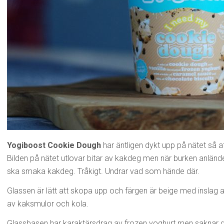
Yogiboost Cookie Dough
har äntligen dykt upp på nätet så a
Bilden på nätet utlovar bitar av kakdeg men när burken anländer
ska smaka kakdeg. Tråkigt. Undrar vad som hände där.
Glassen är lätt att skopa upp och färgen är beige med inslag a
av kaksmulor och kola.
Glassbasen har karaktärsdrag av frozen yoghurt men saknar den