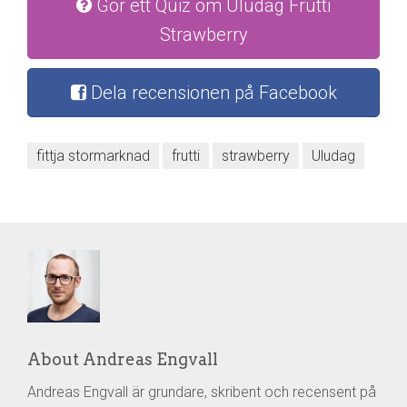
Gör ett Quiz om Uludag Frutti
Strawberry
Dela recensionen på Facebook
fittja stormarknad
frutti
strawberry
Uludag
About Andreas Engvall
Andreas Engvall är grundare, skribent och recensent på