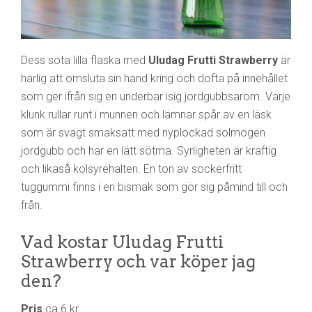
Dess söta lilla flaska med
Uludag Frutti Strawberry
är
härlig att omsluta sin hand kring och dofta på innehållet
som ger ifrån sig en underbar isig jordgubbsarom. Varje
klunk rullar runt i munnen och lämnar spår av en läsk
som är svagt smaksatt med nyplockad solmogen
jordgubb och har en lätt sötma. Syrligheten är kraftig
och likaså kolsyrehalten. En ton av sockerfritt
tuggummi finns i en bismak som gör sig påmind till och
från.
Vad kostar Uludag Frutti
Strawberry och var köper jag
den?
Pris
ca 6 kr.