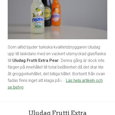
Som alltid bjuder turkiska kvalitetsbryggaren Uludag
upp till läskdans med en vackert utsmyckad glasflaska
till
Uludag Frutti Extra Pear
. Denna gång är dock inte
färgen på innehållet till total belåtenhet då det drar lite
åt groggvirkehållet, det billiga hållet. Bortsett från ovan
fadäs finns inget att klaga på i …
Läs hela artikeln och
se betyg
Uludag Frutti Extra