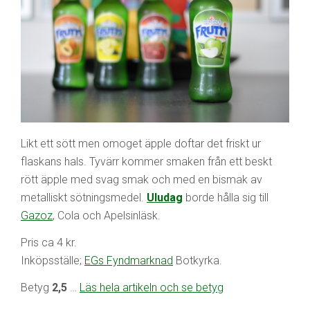
Likt ett sött men omoget äpple doftar det friskt ur
flaskans hals. Tyvärr kommer smaken från ett beskt
rött äpple med svag smak och med en bismak av
metalliskt sötningsmedel.
Uludag
borde hålla sig till
Gazoz
, Cola och Apelsinläsk.
Pris ca 4 kr.
Inköpsställe;
EGs Fyndmarknad
Botkyrka.
Betyg
2,5
…
Läs hela artikeln och se betyg