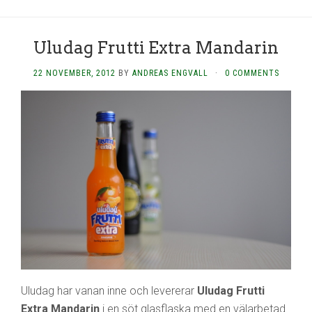
Uludag Frutti Extra Mandarin
22 NOVEMBER, 2012
BY
ANDREAS ENGVALL
·
0 COMMENTS
Uludag har vanan inne och levererar
Uludag Frutti
Extra Mandarin
i en söt glasflaska med en välarbetad