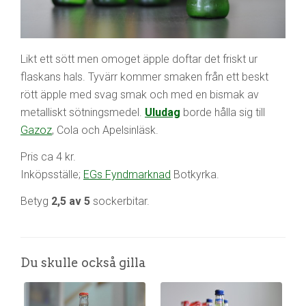
Likt ett sött men omoget äpple doftar det friskt ur
flaskans hals. Tyvärr kommer smaken från ett beskt
rött äpple med svag smak och med en bismak av
metalliskt sötningsmedel.
Uludag
borde hålla sig till
Gazoz
, Cola och Apelsinläsk.
Pris ca 4 kr.
Inköpsställe;
EGs Fyndmarknad
Botkyrka.
Betyg
2,5 av 5
sockerbitar.
Du skulle också gilla