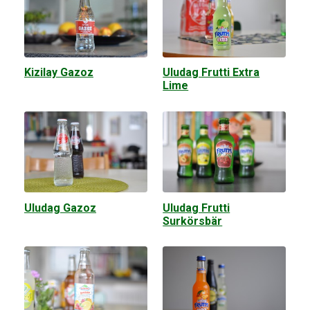
Kizilay Gazoz
Uludag Frutti Extra
Lime
Uludag Gazoz
Uludag Frutti
Surkörsbär