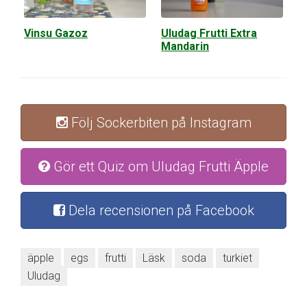
Vinsu Gazoz
Uludag Frutti Extra
Mandarin
Följ Sockerbiten på Instagram
Gör ett Quiz om Uludag Frutti Äpple
Dela recensionen på Facebook
äpple
egs
frutti
Läsk
soda
turkiet
Uludag