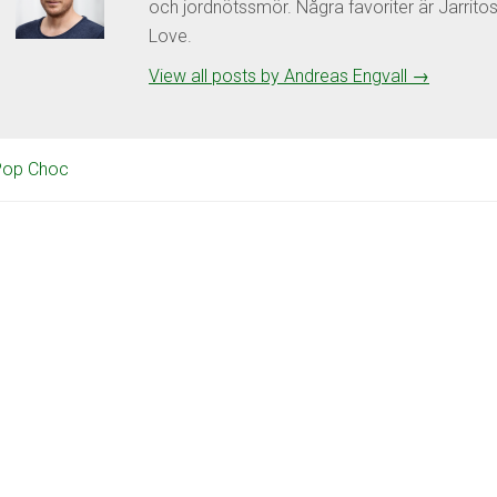
och jordnötssmör. Några favoriter är Jarrit
Love.
View all posts by Andreas Engvall
→
Pop Choc