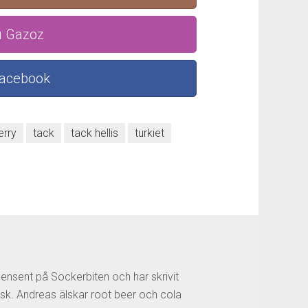
u Gazoz
Facebook
erry
tack
tack hellis
turkiet
censent på Sockerbiten och har skrivit
sk. Andreas älskar root beer och cola