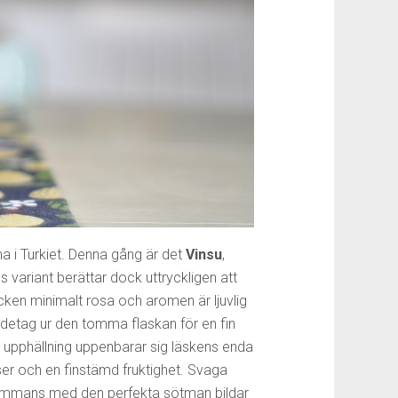
rna i Turkiet. Denna gång är det
Vinsu
,
us variant berättar dock uttryckligen att
cken minimalt rosa och aromen är ljuvlig
ndetag ur den tomma flaskan för en fin
d upphällning uppenbarar sig läskens enda
ser och en finstämd fruktighet. Svaga
lsammans med den perfekta sötman bildar