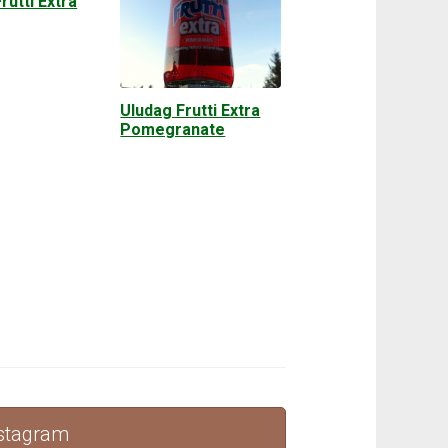
rutti Extra
Uludag Frutti Extra
Pomegranate
nstagram