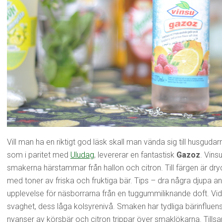
Vill man ha en riktigt god läsk skall man vända sig till husguda
som i paritet med
Uludag
, levererar en fantastisk
Gazoz
. Vins
smakerna härstammar från hallon och citron. Till färgen är dry
med toner av friska och fruktiga bär. Tips – dra några djupa a
upplevelse för näsborrarna från en tuggummiliknande doft. Vi
svaghet, dess låga kolsyrenivå. Smaken har tydliga bärinfluen
nyanser av körsbär och citron trippar över smaklökarna. Til