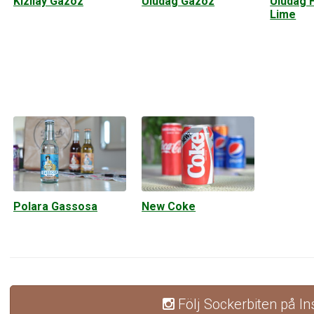
Kizilay Gazoz
Uludag Gazoz
Uludag F
Lime
Polara Gassosa
New Coke
Följ Sockerbiten på I