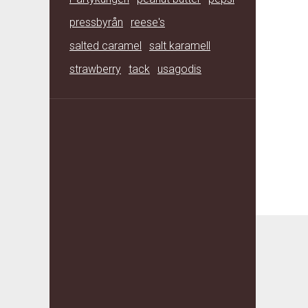
pressbyrån
reese's
salted caramel
salt karamell
strawberry
tack
usagodis