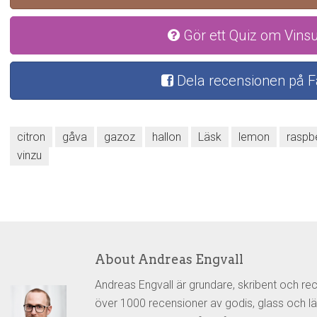
Gör ett Quiz om Vins
Dela recensionen på 
citron
gåva
gazoz
hallon
Läsk
lemon
raspb
vinzu
About Andreas Engvall
Andreas Engvall är grundare, skribent och re
över 1000 recensioner av godis, glass och lä