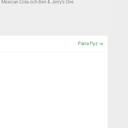
os Mexican Cola och Ben & Jerry's One
Pärra Pyz
→