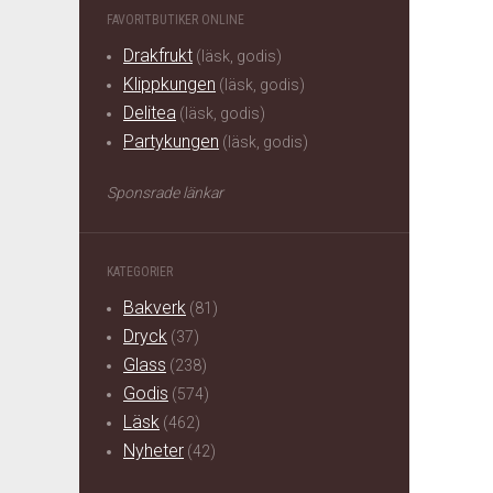
FAVORITBUTIKER ONLINE
Drakfrukt
(läsk, godis)
Klippkungen
(läsk, godis)
Delitea
(läsk, godis)
Partykungen
(läsk, godis)
Sponsrade länkar
KATEGORIER
Bakverk
(81)
Dryck
(37)
Glass
(238)
Godis
(574)
Läsk
(462)
Nyheter
(42)