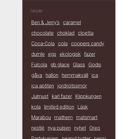
TAGGAR
Ben & Jerry's
caramel
chocolate
choklad
cloetta
Coca-Cola
cola
coopers candy
dumle
egs
ekologisk
fazer
Fulcola
gb glace
Glass
Godis
gåva
hallon
hemmakväll
ica
ica aptiten
jordnötssmör
Julmust
karl fazer
Klippkungen
kola
limited edition
Läsk
Marabou
mathem
matsmart
nestlé
nya pulsen
nyhet
Oreo
Partykungen
peanut butter
pepsi