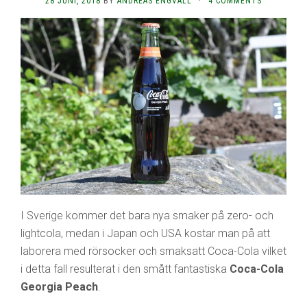
28 JUNI, 2018
BY
ANDREAS ENGVALL
·
4 COMMENTS
I Sverige kommer det bara nya smaker på zero- och
lightcola, medan i Japan och USA kostar man på att
laborera med rörsocker och smaksatt Coca-Cola vilket
i detta fall resulterat i den smått fantastiska
Coca-Cola
Georgia Peach
.