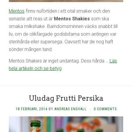
Mentos
finns nuförtiden i ett otal smaker och den
senaste att reas ut är
Mentos Shakies
som ska
smaka milkshake. Barndomsminnen väcks snabbt till
liv, om de olikfärgade godisbitarna som antingen var
stenhårda eller supersega. Oavsett har de nog haft
sönder mången tand.
Mentos Shakies är inget undantag. Dess hårda …
Läs
hela artikeln och se betyg
Uludag Frutti Persika
18 FEBRUARI, 2014
BY
ANDREAS ENGVALL
·
0 COMMENTS