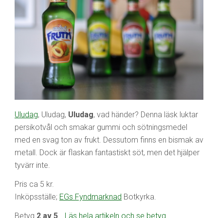
Uludag
, Uludag,
Uludag
, vad händer? Denna läsk luktar
persikotvål och smakar gummi och sötningsmedel
med en svag ton av frukt. Dessutom finns en bismak av
metall. Dock är flaskan fantastiskt söt, men det hjälper
tyvärr inte.
Pris ca 5 kr.
Inköpsställe;
EGs Fyndmarknad
Botkyrka.
Betyg
2 av 5
…
Läs hela artikeln och se betyg