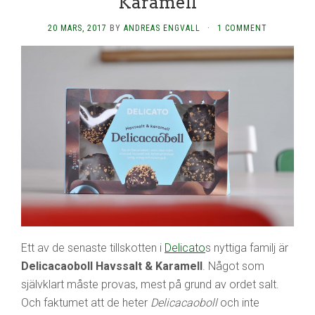
Karamell
20 MARS, 2017
BY
ANDREAS ENGVALL
·
1 COMMENT
Ett av de senaste tillskotten i
Delicato
s nyttiga familj är
Delicacaoboll Havssalt & Karamell
. Något som
självklart måste provas, mest på grund av ordet salt.
Och faktumet att de heter
Delicacaoboll
och inte