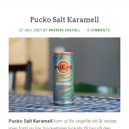
Pucko Salt Karamell
27 JULI, 2021
BY
ANDREAS ENGVALL
·
0 COMMENTS
Pucko Salt Karamell
kom ut för ungefär ett år sedan,
men först nu har Sockerbiten lyckats få tag på den.