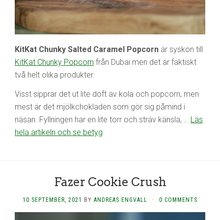
KitKat Chunky Salted Caramel Popcorn
är syskon till
KitKat Chunky Popcorn
från Dubai men det är faktiskt
två helt olika produkter.
Visst sipprar det ut lite doft av kola och popcorn, men
mest är det mjölkchokladen som gör sig påmind i
näsan. Fyllningen har en lite torr och sträv känsla, …
Läs
hela artikeln och se betyg
Fazer Cookie Crush
10 SEPTEMBER, 2021
BY
ANDREAS ENGVALL
·
0 COMMENTS