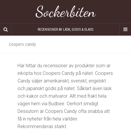
Sockerbiten
RECENSIONER AV LÄSK, GODIS & GLASS
coopers candy
Här hittar du recensioner av produkter som är
inköpta hos Coopers Candy på nätet. Coopers
Candy säljer amerikanskt, svenskt, engelskt
och japanskt godis på nätet. Såklart även läsk
och kakor och matvaror. Allt med frakt hela
vägen hem via Budbee. Oerhört smidigt.
Dessutom är Coopers Candy ofta snabba att
få in nyheter från hela världen.
Rekommenderas starkt.