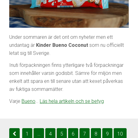
Under sommaren är det ont om nyheter men ett
undantag är
Kinder Bueno Coconut
som nu officiellt
letat sig till Sverige.
Inuti förpackningen finns ytterligare två förpackningar
som innehåller varsin godisbit. Sämre för miljön men
enkelt att spara en till senare utan att kexet påverkas
av fuktiga sommarnätter.
Varje
Bueno
…
Läs hela artikeln och se betyg
1
…
4
5
6
7
8
9
10