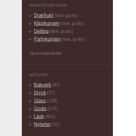
FAVORITBUTIKER ONLINE
Drakfrukt
(läsk, godis)
Klippkungen
(läsk, godis)
Delitea
(läsk, godis)
Partykungen
(läsk, godis)
Sponsrade länkar
KATEGORIER
Bakverk
(81)
Dryck
(37)
Glass
(238)
Godis
(574)
Läsk
(462)
Nyheter
(42)