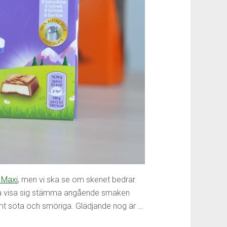
 Maxi
, men vi ska se om skenet bedrar.
ska visa sig stämma angående smaken
rmt söta och smöriga. Glädjande nog är …