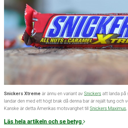
Snickers Xtreme
är ännu en variant av
Snickers
att landa på
landar den med ett högt brak då denna bar är rejält tung och v
Kanske är detta Amerikas motsvarighet till
Snickers Maximus
,
Läs hela artikeln och se betyg