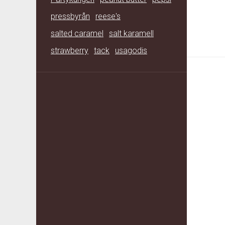
pressbyrån
reese's
salted caramel
salt karamell
strawberry
tack
usagodis