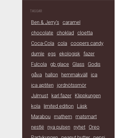
TAGGAR
Ben & Jerry's
caramel
chocolate
choklad
cloetta
Coca-Cola
cola
coopers candy
dumle
egs
ekologisk
fazer
Fulcola
gb glace
Glass
Godis
gåva
hallon
hemmakväll
ica
ica aptiten
jordnötssmör
Julmust
karl fazer
Klippkungen
kola
limited edition
Läsk
Marabou
mathem
matsmart
nestlé
nya pulsen
nyhet
Oreo
Partykungen
peanut butter
pepsi