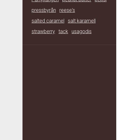
pressbyrån
reese's
salted caramel
salt karamell
strawberry
tack
usagodis