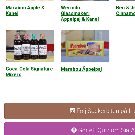
Wermdö
Ben & Je
Marabou Äpple &
Glassmakeri
Cinnamo
Kanel
Äppelpaj & Kanel
Coca-Cola Signature
Marabou Äppelpaj
Mixers
Följ Sockerbiten på I
Gör ett Quiz om Sia Ä