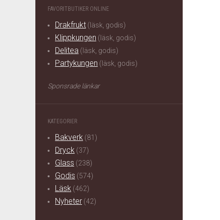
FAVORITBUTIKER ONLINE
Drakfrukt
(läsk, godis)
Klippkungen
(läsk, godis)
Delitea
(läsk, godis)
Partykungen
(läsk, godis)
Sponsrade länkar
KATEGORIER
Bakverk
(81)
Dryck
(37)
Glass
(238)
Godis
(574)
Läsk
(462)
Nyheter
(42)