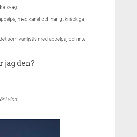
ska svag.
 äppelpaj med kanel och härligt knäckiga
r det som vaniljsås med äppelpaj och inte
r jag den?
r i vind.