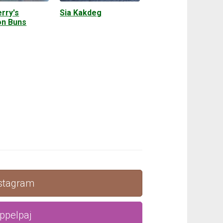
rry's
Sia Kakdeg
n Buns
nstagram
ppelpaj