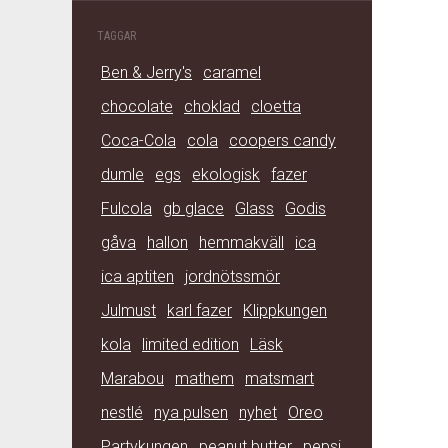
TAGGAR
Ben & Jerry's
caramel
chocolate
choklad
cloetta
Coca-Cola
cola
coopers candy
dumle
egs
ekologisk
fazer
Fulcola
gb glace
Glass
Godis
gåva
hallon
hemmakväll
ica
ica aptiten
jordnötssmör
Julmust
karl fazer
Klippkungen
kola
limited edition
Läsk
Marabou
mathem
matsmart
nestlé
nya pulsen
nyhet
Oreo
Partykungen
peanut butter
pepsi