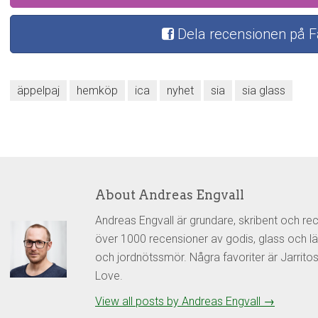
Dela recensionen på 
äppelpaj
hemköp
ica
nyhet
sia
sia glass
About Andreas Engvall
Andreas Engvall är grundare, skribent och re
över 1000 recensioner av godis, glass och lä
och jordnötssmör. Några favoriter är Jarrit
Love.
View all posts by Andreas Engvall
→