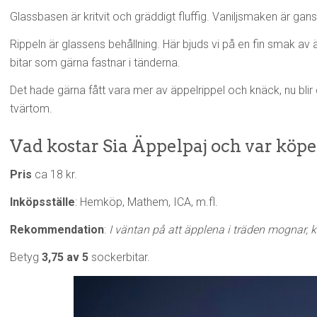
Glassbasen är kritvit och gräddigt fluffig. Vaniljsmaken är gan
Rippeln är glassens behållning. Här bjuds vi på en fin smak av
bitar som gärna fastnar i tänderna.
Det hade gärna fått vara mer av äppelrippel och knäck, nu bli
tvärtom.
Vad kostar Sia Äppelpaj och var köpe
Pris
ca 18 kr.
Inköpsställe
: Hemköp, Mathem, ICA, m.fl.
Rekommendation
:
I väntan på att äpplena i träden mognar, kö
Betyg
3,75 av 5
sockerbitar.