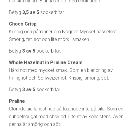
ganska oklart. Blandas ihop med chokladen.
Betyg
3,5 av 5
sockerbitar.
Choco Crisp
Krispig och påminner om Nogger. Mycket hasselnöt.
Smörig, fet, söt och lite mörk i smaken.
Betyg
3 av 5
sockerbitar.
Whole Hazelnut in Praline Cream
Hård nöt med mycket smak. Som en blandning av
trillingnöt och Schweizernöt. Krispig, smörig, söt.
Betyg
3 av 5
sockerbitar.
Praline
Glömde sig längst ned så fastnade inte på bild. Som en
dubbelnougat med choklad. Lite sträv konsistens. Även
denna är smörig och söt.