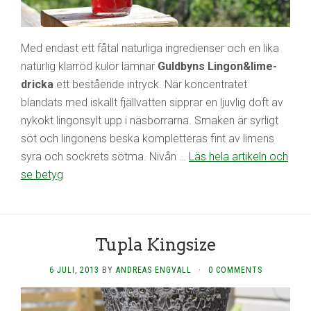
Med endast ett fåtal naturliga ingredienser och en lika
naturlig klarröd kulör lämnar
Guldbyns Lingon&lime-
dricka
ett bestående intryck. När koncentratet
blandats med iskallt fjällvatten sipprar en ljuvlig doft av
nykokt lingonsylt upp i näsborrarna. Smaken är syrligt
söt och lingonens beska kompletteras fint av limens
syra och sockrets sötma. Nivån …
Läs hela artikeln och
se betyg
Tupla Kingsize
6 JULI, 2013
BY
ANDREAS ENGVALL
·
0 COMMENTS