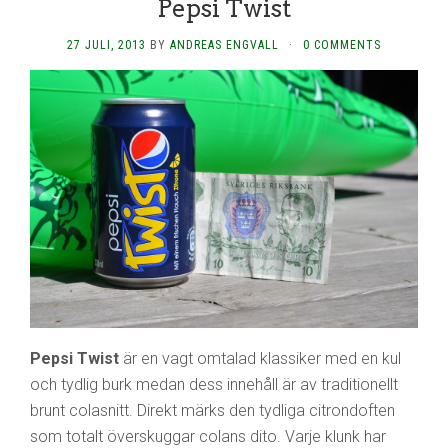
Pepsi Twist
27 JULI, 2013
BY
ANDREAS ENGVALL
·
0 COMMENTS
Pepsi Twist
är en vagt omtalad klassiker med en kul
och tydlig burk medan dess innehåll är av traditionellt
brunt colasnitt. Direkt märks den tydliga citrondoften
som totalt överskuggar colans dito. Varje klunk har