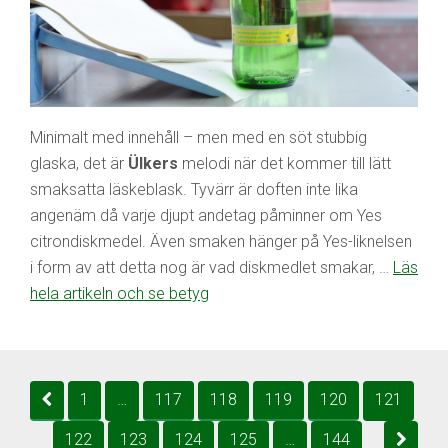
Minimalt med innehåll – men med en söt stubbig
glaska, det är
Ülkers
melodi när det kommer till lätt
smaksatta läskeblask. Tyvärr är doften inte lika
angenäm då varje djupt andetag påminner om Yes
citrondiskmedel. Även smaken hänger på Yes-liknelsen
i form av att detta nog är vad diskmedlet smakar, …
Läs
hela artikeln och se betyg
1
…
117
118
119
120
121
122
123
124
125
…
144