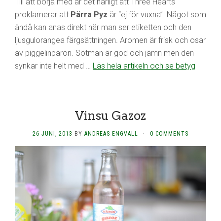
Till att börja med är det härligt att Three Hearts
proklamerar att
Pärra Pyz
är “ej för vuxna”. Något som
ändå kan anas direkt när man ser etiketten och den
ljusgulorangea färgsättningen. Aromen är frisk och osar
av piggelinpäron. Sötman är god och jämn men den
synkar inte helt med …
Läs hela artikeln och se betyg
Vinsu Gazoz
26 JUNI, 2013
BY
ANDREAS ENGVALL
·
0 COMMENTS