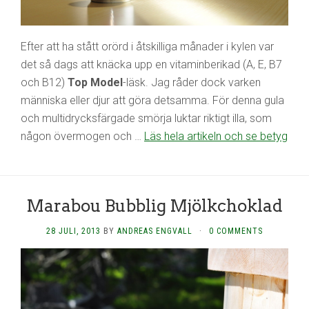
Efter att ha stått orörd i åtskilliga månader i kylen var
det så dags att knäcka upp en vitaminberikad (A, E, B7
och B12)
Top Model
-läsk. Jag råder dock varken
människa eller djur att göra detsamma. För denna gula
och multidrycksfärgade smörja luktar riktigt illa, som
någon övermogen och …
Läs hela artikeln och se betyg
Marabou Bubblig Mjölkchoklad
28 JULI, 2013
BY
ANDREAS ENGVALL
·
0 COMMENTS