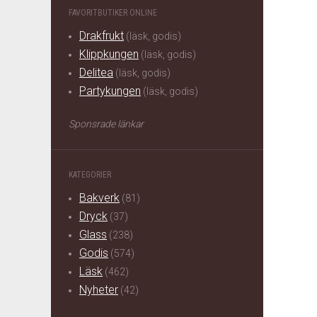
FAVORITBUTIKER ONLINE
Drakfrukt
(läsk, godis)
Klippkungen
(läsk, godis)
Delitea
(läsk, godis)
Partykungen
(läsk, godis)
Sponsrade länkar
KATEGORIER
Bakverk
(81)
Dryck
(37)
Glass
(238)
Godis
(574)
Läsk
(462)
Nyheter
(42)