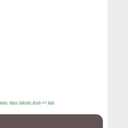
godis
,
glass
,
bakverk,
dryck
och
läsk
.