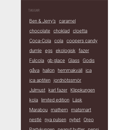
TAGGAR
Ben & Jerry's
caramel
chocolate
choklad
cloetta
Coca-Cola
cola
coopers candy
dumle
egs
ekologisk
fazer
Fulcola
gb glace
Glass
Godis
gåva
hallon
hemmakväll
ica
ica aptiten
jordnötssmör
Julmust
karl fazer
Klippkungen
kola
limited edition
Läsk
Marabou
mathem
matsmart
nestlé
nya pulsen
nyhet
Oreo
Partykungen
peanut butter
pepsi