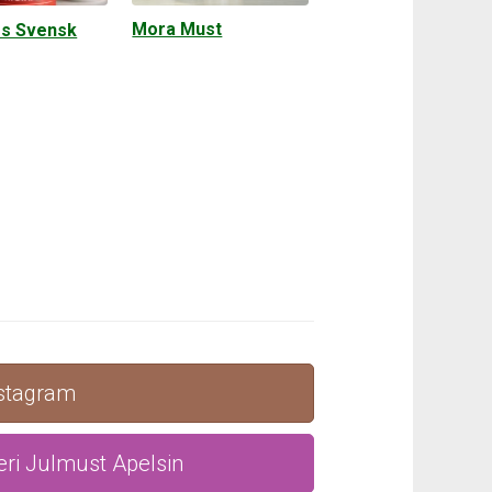
Mora Must
s Svensk
nstagram
ri Julmust Apelsin