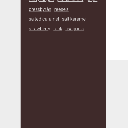
pressbyrån
reese's
salted caramel
salt karamell
strawberry
tack
usagodis