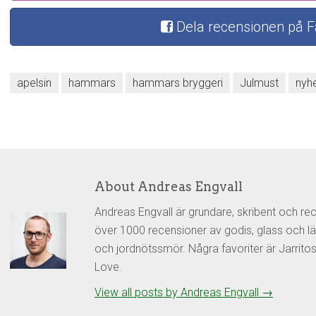
Dela recensionen på 
apelsin
hammars
hammars bryggeri
Julmust
nyh
About Andreas Engvall
Andreas Engvall är grundare, skribent och re
över 1000 recensioner av godis, glass och lä
och jordnötssmör. Några favoriter är Jarrit
Love.
View all posts by Andreas Engvall
→