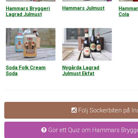
Hammars Julmust
Hammars Bryggeri
Hammar
Lagrad Julmust
Cola
Soda Folk Cream
Nygårda Lagrad
Soda
Julmust Ekfat
Följ Sockerbiten på I
Gör ett Quiz om Hammars Brygge