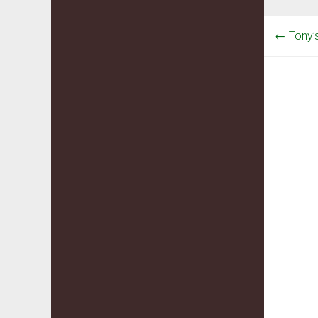
←
Tony’