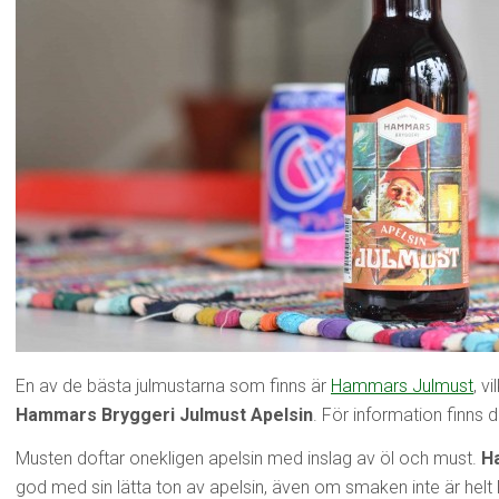
En av de bästa julmustarna som finns är
Hammars Julmust
, v
Hammars Bryggeri Julmust Apelsin
. För information fin
Musten doftar onekligen apelsin med inslag av öl och must.
H
god med sin lätta ton av apelsin, även om smaken inte är helt lä