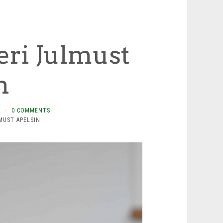
ri Julmust
n
·
0 COMMENTS
MUST APELSIN