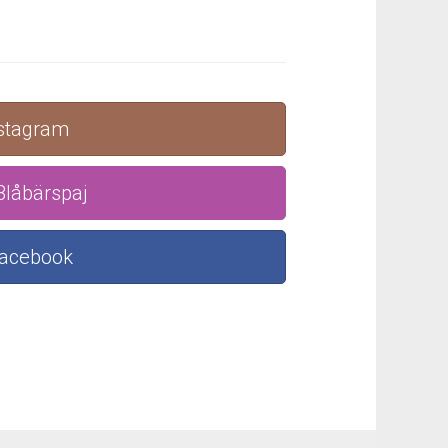
nstagram
Blåbärspaj
Facebook