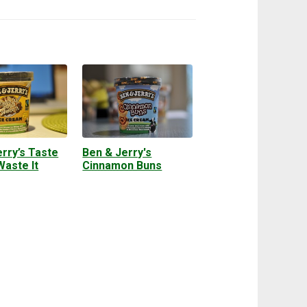
rry’s Taste
Ben & Jerry's
 Waste It
Cinnamon Buns