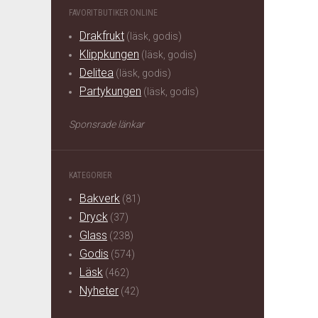
FAVORITBUTIKER ONLINE
Drakfrukt
(läsk, godis)
Klippkungen
(läsk, godis)
Delitea
(läsk, godis)
Partykungen
(läsk, godis)
Sponsrade länkar
KATEGORIER
Bakverk
(81)
Dryck
(37)
Glass
(238)
Godis
(574)
Läsk
(462)
Nyheter
(42)