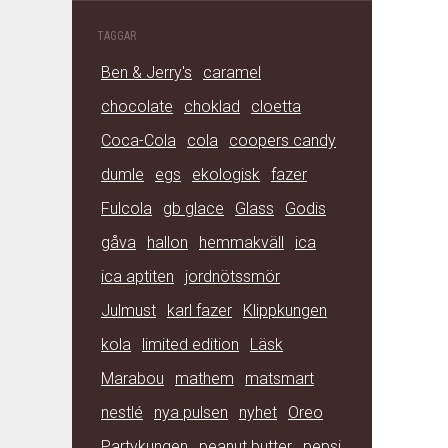
TAGGAR
Ben & Jerry's
caramel
chocolate
choklad
cloetta
Coca-Cola
cola
coopers candy
dumle
egs
ekologisk
fazer
Fulcola
gb glace
Glass
Godis
gåva
hallon
hemmakväll
ica
ica aptiten
jordnötssmör
Julmust
karl fazer
Klippkungen
kola
limited edition
Läsk
Marabou
mathem
matsmart
nestlé
nya pulsen
nyhet
Oreo
Partykungen
peanut butter
pepsi