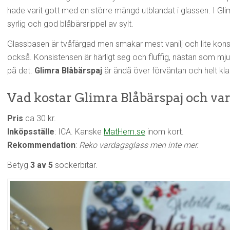
hade varit gott med en större mängd utblandat i glassen. I Glim
syrlig och god blåbärsrippel av sylt.
Glassbasen är tvåfärgad men smakar mest vanilj och lite kons
också. Konsistensen är härligt seg och fluffig, nästan som mjuk
på det.
Glimra Blåbärspaj
är ändå över förväntan och helt kl
Vad kostar Glimra Blåbärspaj och var
Pris
ca 30 kr.
Inköpsställe
: ICA. Kanske
MatHem.se
inom kort.
Rekommendation
:
Reko vardagsglass men inte mer.
Betyg
3 av 5
sockerbitar.