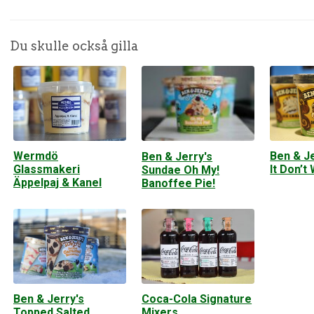
Du skulle också gilla
Wermdö
Ben & Je
Ben & Jerry's
Glassmakeri
It Don’t
Sundae Oh My!
Äppelpaj & Kanel
Banoffee Pie!
Ben & Jerry's
Coca-Cola Signature
Topped Salted
Mixers