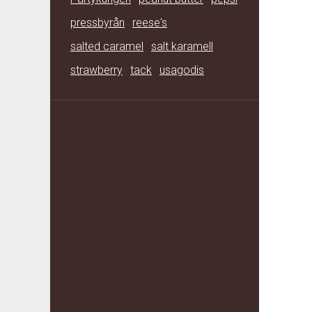
pressbyrån
reese's
salted caramel
salt karamell
strawberry
tack
usagodis