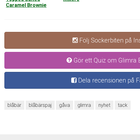
Caramel Brownie
Följ Sockerbiten på I
Gör ett Quiz om Glimra 
Dela recensionen på 
blåbär
blåbärspaj
gåva
glimra
nyhet
tack