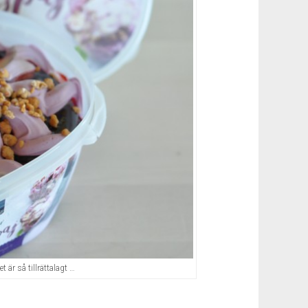
 är så tillrättalagt …