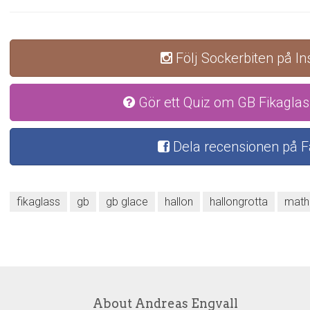
Följ Sockerbiten på I
Gör ett Quiz om GB Fikaglas
Dela recensionen på 
fikaglass
gb
gb glace
hallon
hallongrotta
mat
About Andreas Engvall