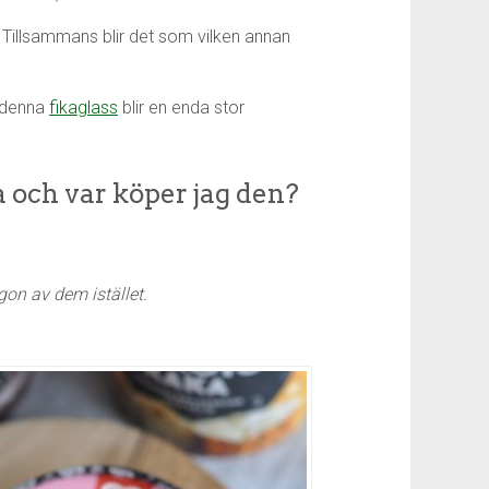
d. Tillsammans blir det som vilken annan
å denna
fikaglass
blir en enda stor
 och var köper jag den?
ågon av dem istället.