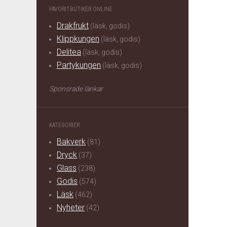
FAVORITBUTIKER ONLINE
Drakfrukt
(läsk, godis)
Klippkungen
(läsk, godis)
Delitea
(läsk, godis)
Partykungen
(läsk, godis)
Sponsrade länkar
KATEGORIER
Bakverk
(81)
Dryck
(37)
Glass
(238)
Godis
(574)
Läsk
(462)
Nyheter
(42)