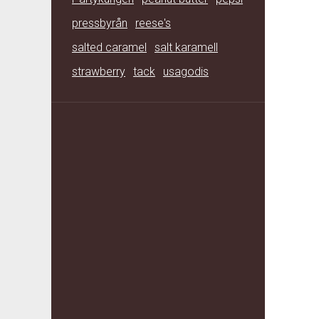
pressbyrån
reese's
salted caramel
salt karamell
strawberry
tack
usagodis