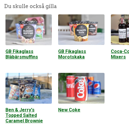
Du skulle också gilla
GB Fikaglass
Coca-Co
GB Fikaglass
Morotskaka
Mixers
Blåbärsmuffins
Ben & Jerry's
New Coke
Topped Salted
Caramel Brownie