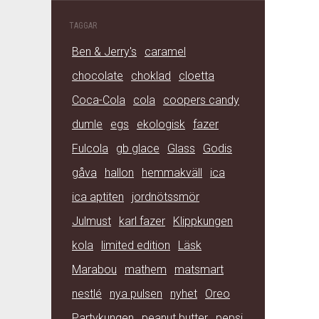
TAGGAR
Ben & Jerry's
caramel
chocolate
choklad
cloetta
Coca-Cola
cola
coopers candy
dumle
egs
ekologisk
fazer
Fulcola
gb glace
Glass
Godis
gåva
hallon
hemmakväll
ica
ica aptiten
jordnötssmör
Julmust
karl fazer
Klippkungen
kola
limited edition
Läsk
Marabou
mathem
matsmart
nestlé
nya pulsen
nyhet
Oreo
Partykungen
peanut butter
pepsi