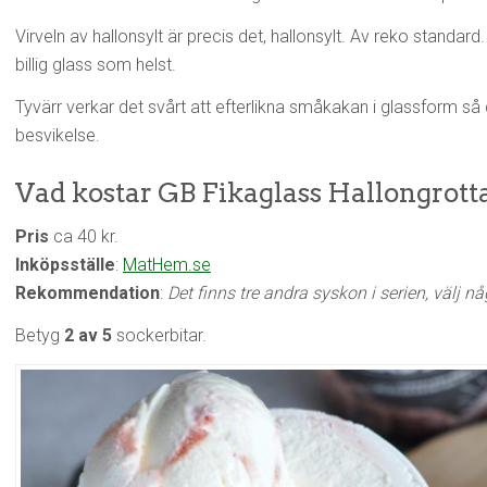
Virveln av hallonsylt är precis det, hallonsylt. Av reko standar
billig glass som helst.
Tyvärr verkar det svårt att efterlikna småkakan i glassform s
besvikelse.
Vad kostar GB Fikaglass Hallongrotta
Pris
ca 40 kr.
Inköpsställe
:
MatHem.se
Rekommendation
:
Det finns tre andra syskon i serien, välj n
Betyg
2 av 5
sockerbitar.