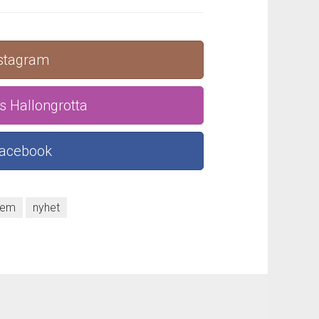
nstagram
s Hallongrotta
Facebook
hem
nyhet