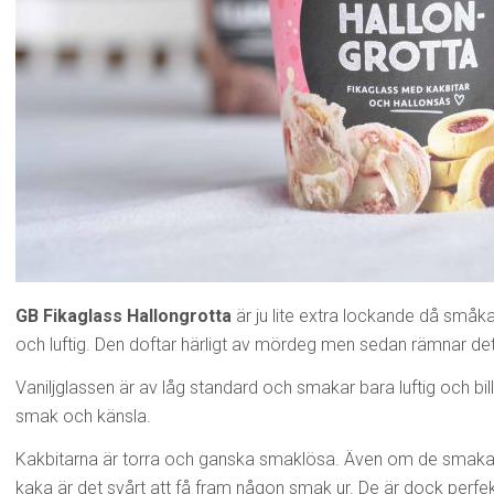
GB Fikaglass Hallongrotta
är ju lite extra lockande då småka
och luftig. Den doftar härligt av mördeg men sedan rämnar de
Vaniljglassen är av låg standard och smakar bara luftig och bill
smak och känsla.
Kakbitarna är torra och ganska smaklösa. Även om de smakar l
kaka är det svårt att få fram någon smak ur. De är dock perfek