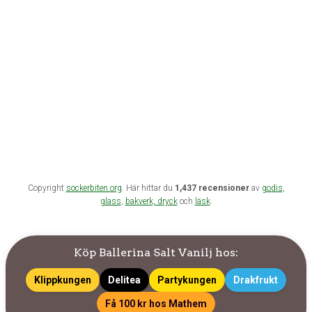
Copyright
sockerbiten.org
. Här hittar du
1,437 recensioner
av
godis
,
glass
,
bakverk,
dryck
och
läsk
.
Köp Ballerina Salt Vanilj hos:
Klippkungen
Delitea
Partykungen
Drakfrukt
Få 100 kr hos Mathem