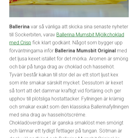
Ballerina
var så vänliga att skicka sina senaste nyheter
till Sockerbiten, varav
Ballerina Mumsbit Mjölkchoklad
med Crisp
fick klart godkänt. Något som bygger upp
förväntningarna inför
Ballerina Mumsbit Original
med
det ljusa kexet istället för det mörka. Aromen är smörig
och bär på tunga drag av choklad och hasselnöt.
Tyvärr består kakan till stor del av ett stort ljust kex
som inte smakar särskilt mycket. Dessutom är kexet
så torrt att det dammar kraftigt vid förtäring och ger
upphov till plötsliga hostattacker. Fyllningen är krämig
och smakar exakt som den klassiska Ballerinafyllningen
med sina drag av hasselnötscréme.
Chokladöverdraget är ganska smaklöst men smörigt
och lämnar ett tydligt fettlager på tungan. Sötman är