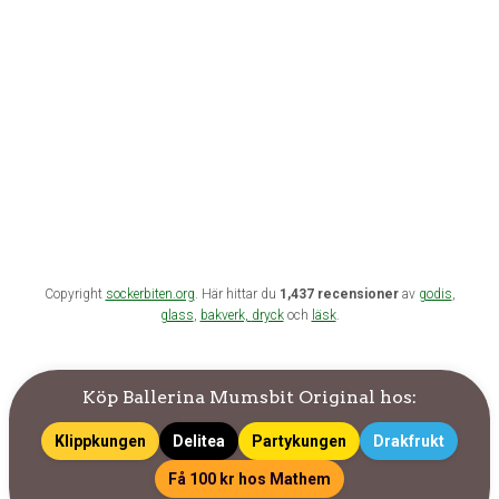
Copyright
sockerbiten.org
. Här hittar du
1,437 recensioner
av
godis
,
glass
,
bakverk,
dryck
och
läsk
.
Köp Ballerina Mumsbit Original hos:
Klippkungen
Delitea
Partykungen
Drakfrukt
Få 100 kr hos Mathem