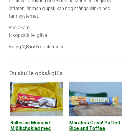
dock väl godkänd och Ballerina Mumsbit Original är
lättäten, är man glupsk kan nog många slinka ned i
tarmsystemet.
Pris okänt.
Inköpsställle; gåva.
Betyg
2,8 av 5
sockerbitar.
Du skulle också gilla
Ballerina Mumsbit
Marabou Crisp! Puffed
Mjölkchoklad med
Rice and Toffee