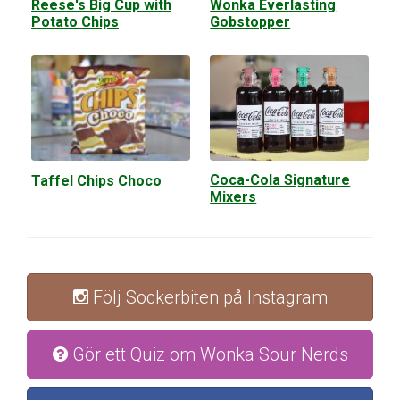
Wonka Everlasting
Reese's Big Cup with
Gobstopper
Potato Chips
Coca-Cola Signature
Taffel Chips Choco
Mixers
Följ Sockerbiten på Instagram
Gör ett Quiz om Wonka Sour Nerds