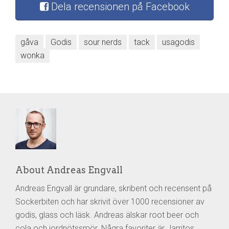
Dela recensionen på Facebook
gåva
Godis
sour nerds
tack
usagodis
wonka
About Andreas Engvall
Andreas Engvall är grundare, skribent och recensent på
Sockerbiten och har skrivit över 1000 recensioner av
godis, glass och läsk. Andreas älskar root beer och
cola och jordnötssmör. Några favoriter är Jarritos