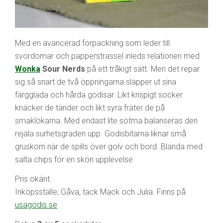
Med en avancerad förpackning som leder till
svordomar och papperstrassel inleds relationen med
Wonka
Sour Nerds
på ett tråkigt sätt. Men det repar
sig så snart de två öppningarna släpper ut sina
färgglada och hårda godisar. Likt krispigt socker
knäcker de tänder och likt syra fräter de på
smaklökarna. Med endast lite sötma balanseras den
rejäla surhetsgraden upp. Godisbitarna liknar små
gruskorn när de spills över golv och bord. Blanda med
salta chips för en skön upplevelse.
Pris okänt.
Inköpsställe; Gåva, tack Mack och Julia. Finns på
usagodis.se