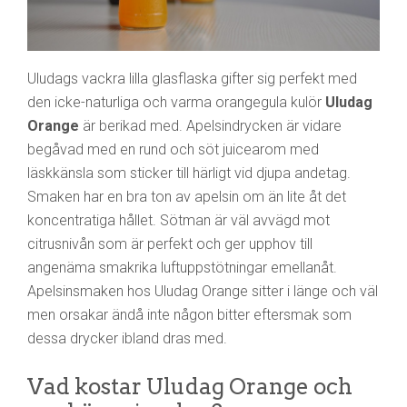
Uludags vackra lilla glasflaska gifter sig perfekt med
den icke-naturliga och varma orangegula kulör
Uludag
Orange
är berikad med. Apelsindrycken är vidare
begåvad med en rund och söt juicearom med
läskkänsla som sticker till härligt vid djupa andetag.
Smaken har en bra ton av apelsin om än lite åt det
koncentratiga hållet. Sötman är väl avvägd mot
citrusnivån som är perfekt och ger upphov till
angenäma smakrika luftuppstötningar emellanåt.
Apelsinsmaken hos Uludag Orange sitter i länge och väl
men orsakar ändå inte någon bitter eftersmak som
dessa drycker ibland dras med.
Vad kostar Uludag Orange och