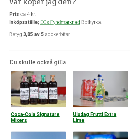
var köper jag den?
Pris
ca 4 kr.
Inköpsställe;
EGs Fyndmarknad
Botkyrka.
Betyg
3,85 av 5
sockerbitar.
Du skulle också gilla
Coca-Cola Signature
Uludag Frutti Extra
Mixers
Lime