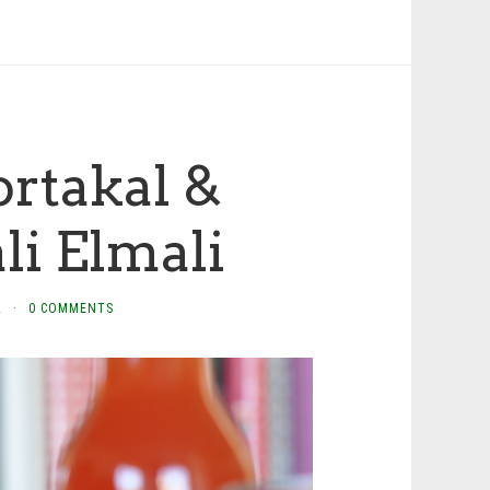
ortakal &
li Elmali
L
·
0 COMMENTS