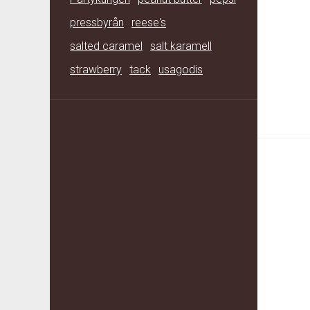
pressbyrån
reese's
salted caramel
salt karamell
strawberry
tack
usagodis