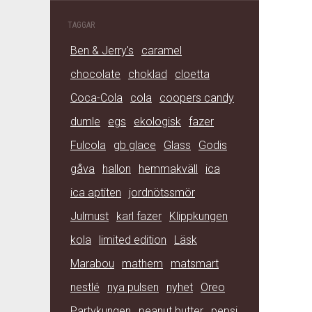
TAGGAR
Ben & Jerry's
caramel
chocolate
choklad
cloetta
Coca-Cola
cola
coopers candy
dumle
egs
ekologisk
fazer
Fulcola
gb glace
Glass
Godis
gåva
hallon
hemmakväll
ica
ica aptiten
jordnötssmör
Julmust
karl fazer
Klippkungen
kola
limited edition
Läsk
Marabou
mathem
matsmart
nestlé
nya pulsen
nyhet
Oreo
Partykungen
peanut butter
pepsi