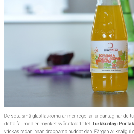
De söta små glasflaskorna är mer regel än undantag när de turk
detta fall med en mycket svåruttalad titel,
Turkkizilayi Portak
vrickas redan innan dropparna nuddat den. Färgen är knallgul