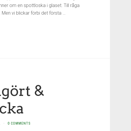
r om en spottloska i glaset. Till råga
Men vi blickar förbi det första …
gört &
icka
L
·
0 COMMENTS