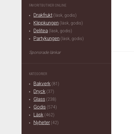
FAVORITBUTIKER ONLINE
Drakfrukt
(läsk, godis)
Klippkungen
(läsk, godis)
Delitea
(läsk, godis)
Partykungen
(läsk, godis)
Sponsrade länkar
KATEGORIER
Bakverk
(81)
Dryck
(37)
Glass
(238)
Godis
(574)
Läsk
(462)
Nyheter
(42)