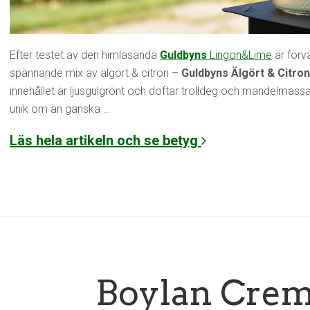
Efter testet av den himlasända
Guldbyns
Lingon&Lime
är förv
spännande mix av älgört & citron –
Guldbyns Älgört & Citron
innehållet är ljusgulgrönt och doftar trolldeg och mandelmassa 
unik om än ganska …
Läs hela artikeln och se betyg
Boylan Crem