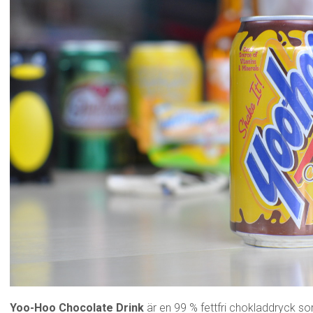
Yoo-Hoo Chocolate Drink
är en 99 % fettfri chokladdryck so