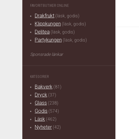
FAVORITBUTIKER ONLINE
Drakfrukt
(läsk, godis)
Klippkungen
(läsk, godis)
Delitea
(läsk, godis)
Partykungen
(läsk, godis)
Sponsrade länkar
KATEGORIER
Bakverk
(81)
Dryck
(37)
Glass
(238)
Godis
(574)
Läsk
(462)
Nyheter
(42)