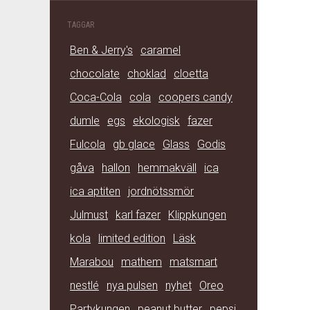
TAGGAR
Ben & Jerry's
caramel
chocolate
choklad
cloetta
Coca-Cola
cola
coopers candy
dumle
egs
ekologisk
fazer
Fulcola
gb glace
Glass
Godis
gåva
hallon
hemmakväll
ica
ica aptiten
jordnötssmör
Julmust
karl fazer
Klippkungen
kola
limited edition
Läsk
Marabou
mathem
matsmart
nestlé
nya pulsen
nyhet
Oreo
Partykungen
peanut butter
pepsi