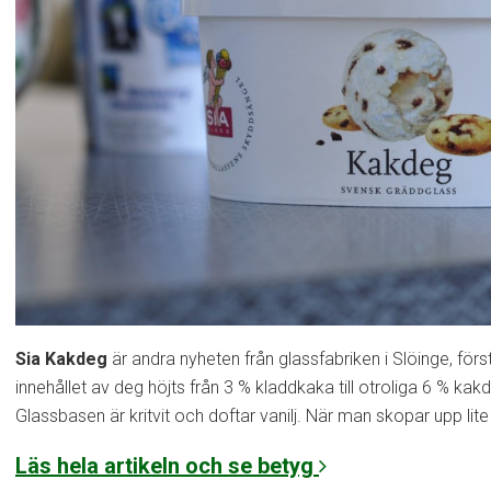
Sia Kakdeg
är andra nyheten från glassfabriken i Slöinge, förs
innehållet av deg höjts från 3 % kladdkaka till otroliga 6 % kak
Glassbasen är kritvit och doftar vanilj. När man skopar upp li
Läs hela artikeln och se betyg