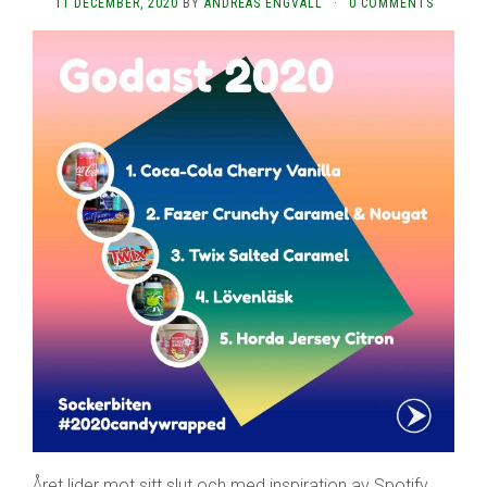
11 DECEMBER, 2020
BY
ANDREAS ENGVALL
·
0 COMMENTS
Året lider mot sitt slut och med inspiration av Spotify