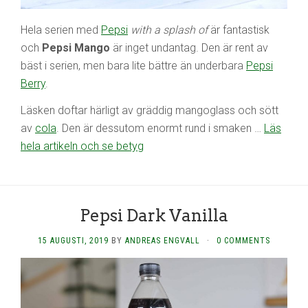
Hela serien med
Pepsi
with a splash of
är fantastisk
och
Pepsi Mango
är inget undantag. Den är rent av
bäst i serien, men bara lite bättre än underbara
Pepsi
Berry
.
Läsken doftar härligt av gräddig mangoglass och sött
av
cola
. Den är dessutom enormt rund i smaken …
Läs
hela artikeln och se betyg
Pepsi Dark Vanilla
15 AUGUSTI, 2019
BY
ANDREAS ENGVALL
·
0 COMMENTS