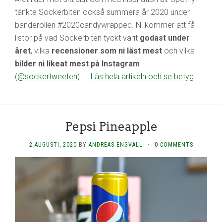
tänkte Sockerbiten också summera år 2020 under
banderollen #2020candywrapped. Ni kommer att få
listor på vad Sockerbiten tyckt varit
godast under
året
, vilka
recensioner som ni läst mest
och vilka
bilder ni likeat mest på Instagram
(
@sockertweeten
). …
Läs hela artikeln och se betyg
Pepsi Pineapple
2 AUGUSTI, 2020
BY
ANDREAS ENGVALL
·
0 COMMENTS