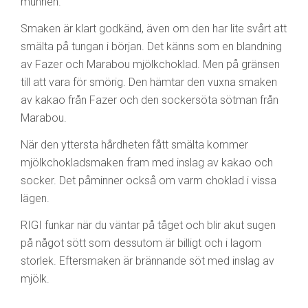
munnen.
Smaken är klart godkänd, även om den har lite svårt att
smälta på tungan i början. Det känns som en blandning
av Fazer och Marabou mjölkchoklad. Men på gränsen
till att vara för smörig. Den hämtar den vuxna smaken
av kakao från Fazer och den sockersöta sötman från
Marabou.
När den yttersta hårdheten fått smälta kommer
mjölkchokladsmaken fram med inslag av kakao och
socker. Det påminner också om varm choklad i vissa
lägen.
RIGI funkar när du väntar på tåget och blir akut sugen
på något sött som dessutom är billigt och i lagom
storlek. Eftersmaken är brännande söt med inslag av
mjölk.