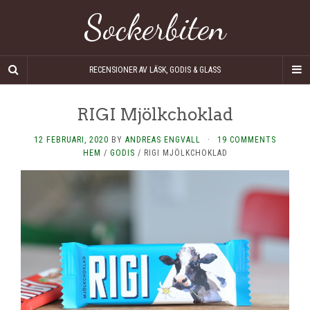
Sockerbiten
RECENSIONER AV LÄSK, GODIS & GLASS
RIGI Mjölkchoklad
12 FEBRUARI, 2020
BY
ANDREAS ENGVALL
·
19 COMMENTS
HEM
/
GODIS
/
RIGI MJÖLKCHOKLAD