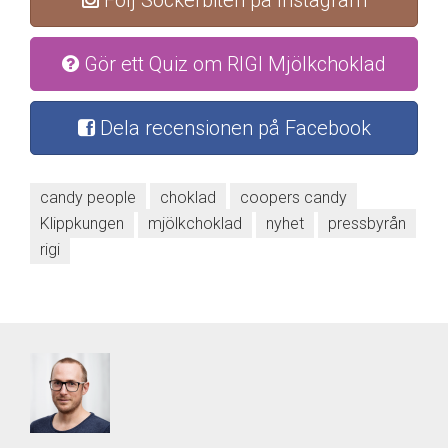
Gör ett Quiz om RIGI Mjölkchoklad
Dela recensionen på Facebook
candy people
choklad
coopers candy
Klippkungen
mjölkchoklad
nyhet
pressbyrån
rigi