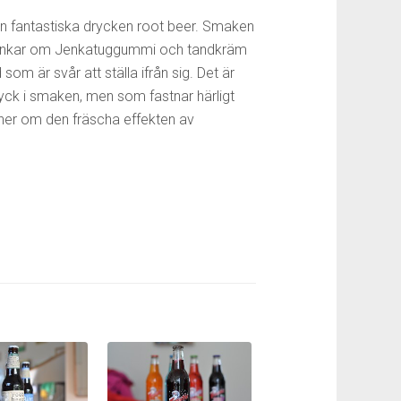
en fantastiska drycken root beer. Smaken
ag. Tankar om Jenkatuggummi och tandkräm
om är svår att ställa ifrån sig. Det är
ryck i smaken, men som fastnar härligt
nner om den fräscha effekten av