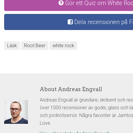
Gör ett Quiz om White Ro
Dela recensionen på 
Läsk
Root Beer
white rock
About Andreas Engvall
Andreas Engvall är grundare, skribent och re
över 1000 recensioner av godis, glass och lä
och jordnötssmör. Några favoriter är Jarrit
Love.