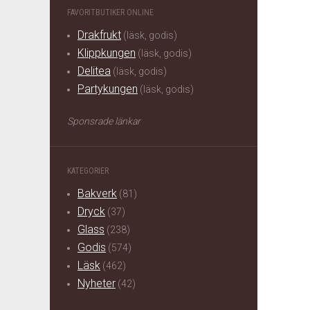
FAVORITBUTIKER ONLINE
Drakfrukt
(läsk, godis)
Klippkungen
(läsk, godis)
Delitea
(läsk, godis)
Partykungen
(läsk, godis)
Sponsrade länkar
KATEGORIER
Bakverk
(81)
Dryck
(37)
Glass
(238)
Godis
(574)
Läsk
(462)
Nyheter
(42)