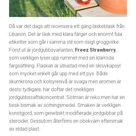
Då var det dags att recensera ett gäng läskeblask från
Libanon. Det är läsk med klara färger och enormt fula
etiketter som går i samma stil som risigt groggvirke.
Först ut är jordgubbsvarianten,
Freez Strawberry
,
som verkligen lyser upp rummet med sin klarröda
färgsättning. Flaskan är utrustad med en skruvkapsyl
som mycket enkelt går upp med ett pys. Både
skumkrona och kolsyrenivå är svaga men aromen är
desto tydligare, här doftar det onekligen
jordgubbssaftskoncentrat. Sötman är reko men har en
besk bismak av sötningsmedel. Smaken är verkligen
konstgjord, som genetiskt modifierade jordgubbar på
steroider. Dessutom återfinns en obekväm eftersmak
av eldad plast.