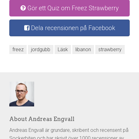
Gör ett Quiz om Freez Strawberry
Dela recensionen på Facebook
freez
jordgubb
Läsk
libanon
strawberry
About Andreas Engvall
Andreas Engvall är grundare, skribent och recensent på
Sockerbiten och har skrivit över 1000 recensioner av