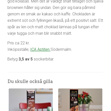
god kolasås. Men det är väldigt snålt tilltaget och själva
brownien håller sig undan. Den gör sig bara påmind
genom en smak av kakao och kaffe. Chokladen är
extremt söt och fyllningen likaså, på ett positivt sätt. Ett
spår av len och matt choklad lämnas på tungan efter
varje tugga och man blir snabbt mätt.
Pris ca 22 kr.
Inköpsställe;
ICA Aptiten
Södermalm.
Betyg
3,5 av 5
sockerbitar.
Du skulle också gilla