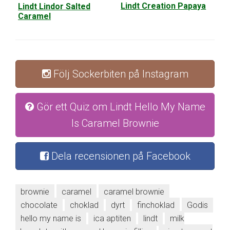
Lindt Creation Papaya
Lindt Lindor Salted
Caramel
Följ Sockerbiten på Instagram
Gör ett Quiz om Lindt Hello My Name
Is Caramel Brownie
Dela recensionen på Facebook
brownie
caramel
caramel brownie
chocolate
choklad
dyrt
finchoklad
Godis
hello my name is
ica aptiten
lindt
milk