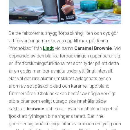
De tre faktorerna; snygg förpackning, liten och dyr, gör
att förväntningarna skruvas upp till max på denna
“finchoklad” från
Lindt
vid namn
Caramel Brownie
. Vid
öppnande av den blanka förpackningen uppenbarar sig
en återförslutningsfunktionalitet som tyder på att detta
är en godis man bör avnjuta under ett långt intervall.
När väl det inre aluminiumskiktet avlägsnats pyr en
arom av söt påskchoklad och karamell upp bland
flimmerhåren. Chokladkakan består av några verkligt
stora bitar som enligt utsago ska innehålla både
kakbitar,
brownie
och kola. Tyvärr är chokladlagret så
tjockt att fyllningen blir aningens tafatt. Där inne
gömmer sig små krispiga bitar av kex och en tydlig och