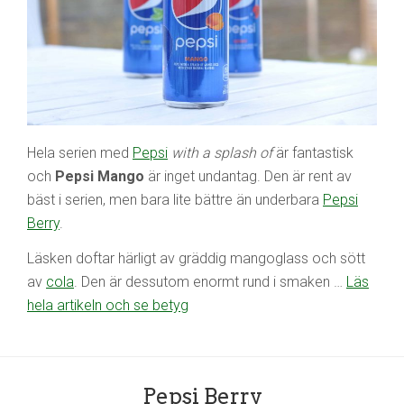
Hela serien med
Pepsi
with a splash of
är fantastisk
och
Pepsi Mango
är inget undantag. Den är rent av
bäst i serien, men bara lite bättre än underbara
Pepsi
Berry
.
Läsken doftar härligt av gräddig mangoglass och sött
av
cola
. Den är dessutom enormt rund i smaken …
Läs
hela artikeln och se betyg
Pepsi Berry