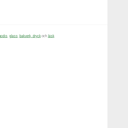
godis
,
glass
,
bakverk,
dryck
och
läsk
.