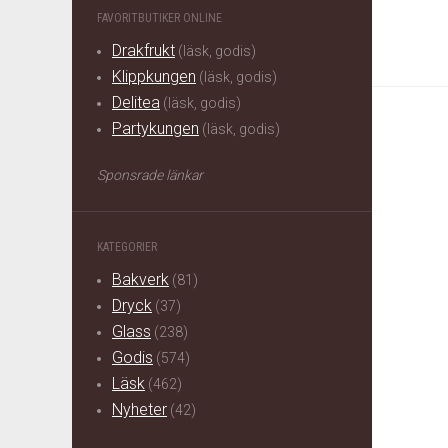
FAVORITBUTIKER ONLINE
Drakfrukt
(läsk, godis)
Klippkungen
(läsk, godis)
Delitea
(läsk, godis)
Partykungen
(läsk, godis)
Sponsrade länkar
KATEGORIER
Bakverk
(81)
Dryck
(37)
Glass
(238)
Godis
(574)
Läsk
(462)
Nyheter
(42)