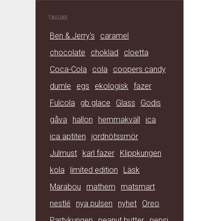
TAGGAR
Ben & Jerry's
caramel
chocolate
choklad
cloetta
Coca-Cola
cola
coopers candy
dumle
egs
ekologisk
fazer
Fulcola
gb glace
Glass
Godis
gåva
hallon
hemmakväll
ica
ica aptiten
jordnötssmör
Julmust
karl fazer
Klippkungen
kola
limited edition
Läsk
Marabou
mathem
matsmart
nestlé
nya pulsen
nyhet
Oreo
Partykungen
peanut butter
pepsi