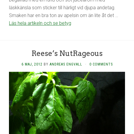
läskkänsla som sticker till härligt vid djupa andetag.
Smaken har en bra ton av apelsin om än lite åt det …
Läs hela artikeln och se betyg
Reese’s NutRageous
6 MAJ, 2012
BY
ANDREAS ENGVALL
·
0 COMMENTS