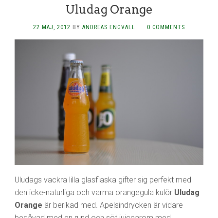
Uludag Orange
22 MAJ, 2012
BY
ANDREAS ENGVALL
·
0 COMMENTS
Uludags vackra lilla glasflaska gifter sig perfekt med
den icke-naturliga och varma orangegula kulör
Uludag
Orange
är berikad med. Apelsindrycken är vidare
begåvad med en rund och söt juicearom med