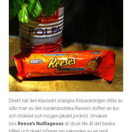
Direkt när den klassiskt orangea förpackningen slitits av
slås man av den karaktäristiska Reese’s doften av ljuv
söt choklad och mogen pikant jordnöt. Smaken
hos
Reese’s NutRageous
är dock lite åt det beska
hållet och direkt infinner sig saknaden av en rejäl