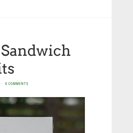
n Sandwich
its
·
0 COMMENTS