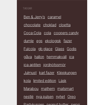
TAGGAR
Ben & Jerry's
caramel
chocolate
choklad
cloetta
Coca-Cola
cola
coopers candy
dumle
egs
ekologisk
fazer
Fulcola
gb glace
Glass
Godis
gåva
hallon
hemmakväll
ica
ica aptiten
jordnötssmör
Julmust
karl fazer
Klippkungen
kola
limited edition
Läsk
Marabou
mathem
matsmart
nestlé
nya pulsen
nyhet
Oreo
Partykungen
peanut butter
pepsi