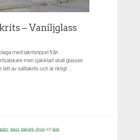
ts – Vaniljglass
aga med lakritsrippel från
ritsälskare men självklart skall glassen
 lätt av saltlakrits och är riktigt
…
godis
,
glass
,
bakverk,
dryck
och
läsk
.