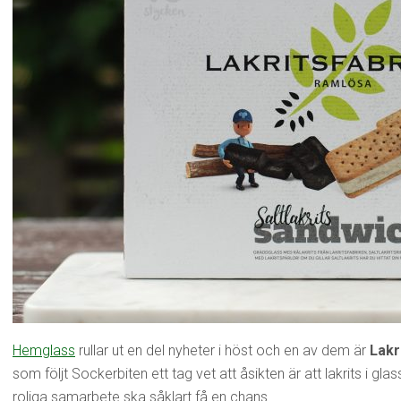
Hemglass
rullar ut en del nyheter i höst och en av dem är
Lakr
som följt Sockerbiten ett tag vet att åsikten är att lakrits i gl
roliga samarbete ska såklart få en chans.