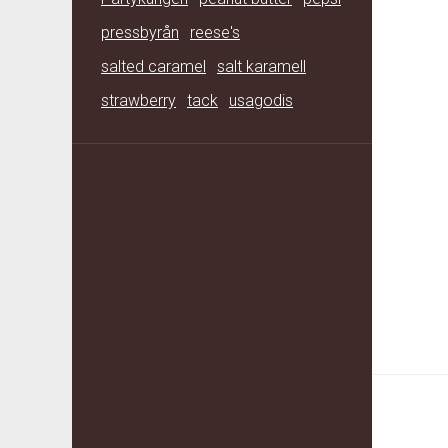
pressbyrån
reese's
salted caramel
salt karamell
strawberry
tack
usagodis