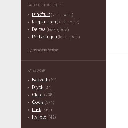
FAVORITBUTIKER ONLINE
Drakfrukt
(läsk, godis)
Klippkungen
(läsk, godis)
Delitea
(läsk, godis)
Partykungen
(läsk, godis)
Sponsrade länkar
KATEGORIER
Bakverk
(81)
Dryck
(37)
Glass
(238)
Godis
(574)
Läsk
(462)
Nyheter
(42)