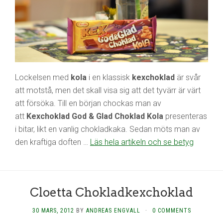
Lockelsen med
kola
i en klassisk
kexchoklad
är svår
att motstå, men det skall visa sig att det tyvärr är värt
att försöka. Till en början chockas man av
att
Kexchoklad God & Glad Choklad Kola
presenteras
i bitar, likt en vanlig chokladkaka. Sedan möts man av
den kraftiga doften …
Läs hela artikeln och se betyg
Cloetta Chokladkexchoklad
30 MARS, 2012
BY
ANDREAS ENGVALL
·
0 COMMENTS