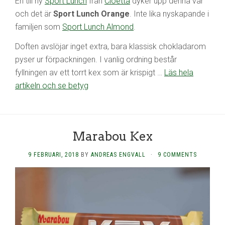
En till ny
Sport Lunch
från
Cloetta
dyker upp denna vår
och det är
Sport Lunch Orange
. Inte lika nyskapande i
familjen som
Sport Lunch Almond
.
Doften avslöjar inget extra, bara klassisk chokladarom
pyser ur förpackningen. I vanlig ordning består
fyllningen av ett torrt kex som är krispigt …
Läs hela
artikeln och se betyg
Marabou Kex
9 FEBRUARI, 2018
BY
ANDREAS ENGVALL
·
9 COMMENTS