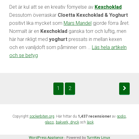
Det är kul att se en kreativ förnyelse av
Kexchoklad
.
Dessutom överraskar
Cloetta Kexchoklad & Yoghurt
positivt lika mycket som
Mars Mandel
gjorde förra året.
Normalt är en
Kexchoklad
ganska torr och luftig, men
här har rikligt med
yoghurt
pressats in mellan kexen
och en vaniljdoft som påminner om …
Läs hela artikeln
och se betyg
1
2
Copyright
sockerbiten.org
. Här hittar du
1,437 recensioner
av
godis
,
glass
,
bakverk,
dryck
och
läsk
.
WordPress Appliance
- Powered by
TurnKey Linux