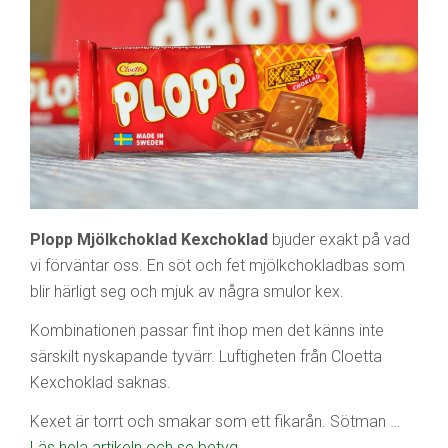
Plopp Mjölkchoklad Kexchoklad
bjuder exakt på vad
vi förväntar oss. En söt och fet mjölkchokladbas som
blir härligt seg och mjuk av några smulor kex.
Kombinationen passar fint ihop men det känns inte
särskilt nyskapande tyvärr. Luftigheten från Cloetta
Kexchoklad saknas.
Kexet är torrt och smakar som ett fikarån. Sötman …
Läs hela artikeln och se betyg