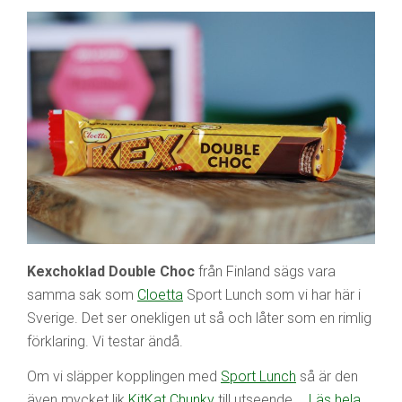
Kexchoklad Double Choc
från Finland sägs vara
samma sak som
Cloetta
Sport Lunch som vi har här i
Sverige. Det ser onekligen ut så och låter som en rimlig
förklaring. Vi testar ändå.
Om vi släpper kopplingen med
Sport Lunch
så är den
även mycket lik
KitKat
Chunky
till utseende …
Läs hela