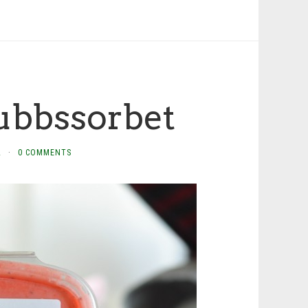
gubbssorbet
L
·
0 COMMENTS