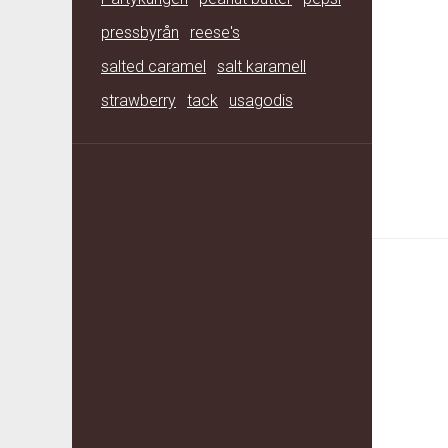
pressbyrån
reese's
salted caramel
salt karamell
strawberry
tack
usagodis