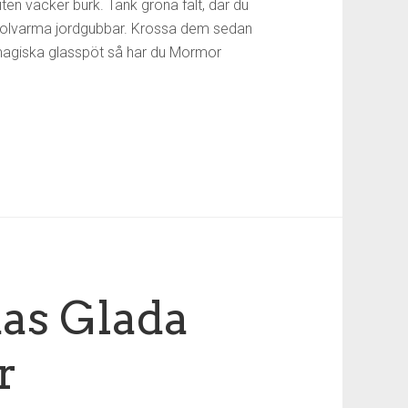
en vacker burk. Tänk gröna fält, där du
solvarma jordgubbar. Krossa dem sedan
magiska glasspöt så har du Mormor
s Glada
r