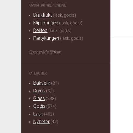
FAVORITBUTIKER ONLINE
Drakfrukt
(läsk, godis)
Klippkungen
(läsk, godis)
Delitea
(läsk, godis)
Partykungen
(läsk, godis)
Sponsrade länkar
KATEGORIER
Bakverk
(81)
Dryck
(37)
Glass
(238)
Godis
(574)
Läsk
(462)
Nyheter
(42)