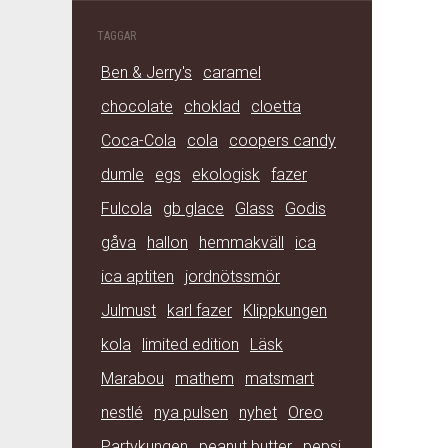
TAGGAR
Ben & Jerry's
caramel
chocolate
choklad
cloetta
Coca-Cola
cola
coopers candy
dumle
egs
ekologisk
fazer
Fulcola
gb glace
Glass
Godis
gåva
hallon
hemmakväll
ica
ica aptiten
jordnötssmör
Julmust
karl fazer
Klippkungen
kola
limited edition
Läsk
Marabou
mathem
matsmart
nestlé
nya pulsen
nyhet
Oreo
Partykungen
peanut butter
pepsi