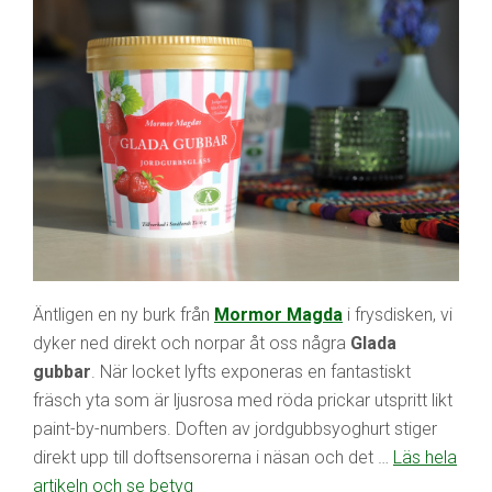
Äntligen en ny burk från
Mormor Magda
i frysdisken, vi
dyker ned direkt och norpar åt oss några
Glada
gubbar
. När locket lyfts exponeras en fantastiskt
fräsch yta som är ljusrosa med röda prickar utspritt likt
paint-by-numbers. Doften av jordgubbsyoghurt stiger
direkt upp till doftsensorerna i näsan och det …
Läs hela
artikeln och se betyg