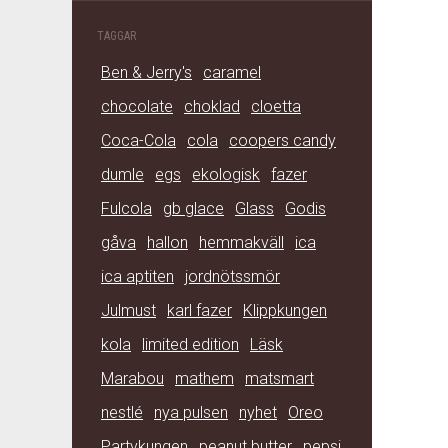
TAGGAR
Ben & Jerry's
caramel
chocolate
choklad
cloetta
Coca-Cola
cola
coopers candy
dumle
egs
ekologisk
fazer
Fulcola
gb glace
Glass
Godis
gåva
hallon
hemmakväll
ica
ica aptiten
jordnötssmör
Julmust
karl fazer
Klippkungen
kola
limited edition
Läsk
Marabou
mathem
matsmart
nestlé
nya pulsen
nyhet
Oreo
Partykungen
peanut butter
pepsi