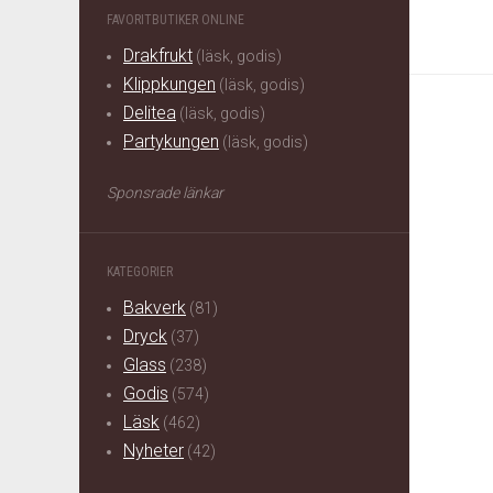
FAVORITBUTIKER ONLINE
Drakfrukt
(läsk, godis)
Klippkungen
(läsk, godis)
Delitea
(läsk, godis)
Partykungen
(läsk, godis)
Sponsrade länkar
KATEGORIER
Bakverk
(81)
Dryck
(37)
Glass
(238)
Godis
(574)
Läsk
(462)
Nyheter
(42)