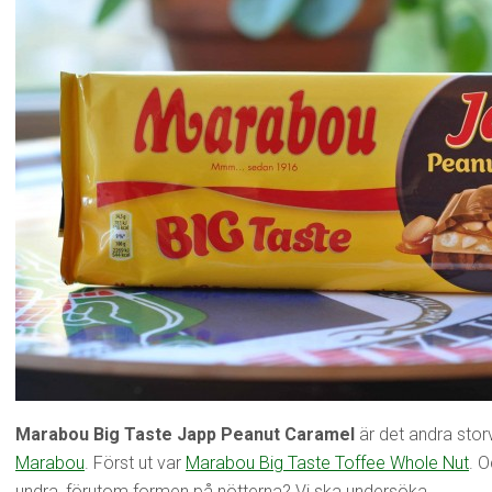
Marabou Big Taste Japp Peanut Caramel
är det andra stor
Marabou
. Först ut var
Marabou Big Taste Toffee Whole Nut
. 
undra, förutom formen på nötterna? Vi ska undersöka.