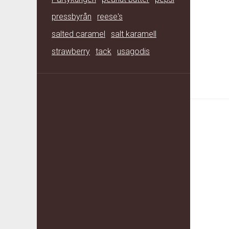
pressbyrån
reese's
salted caramel
salt karamell
strawberry
tack
usagodis