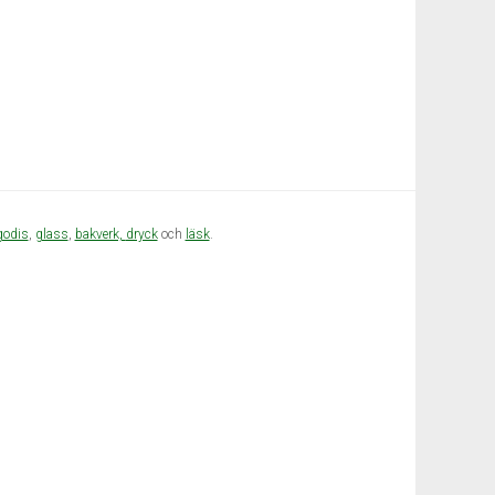
godis
,
glass
,
bakverk,
dryck
och
läsk
.