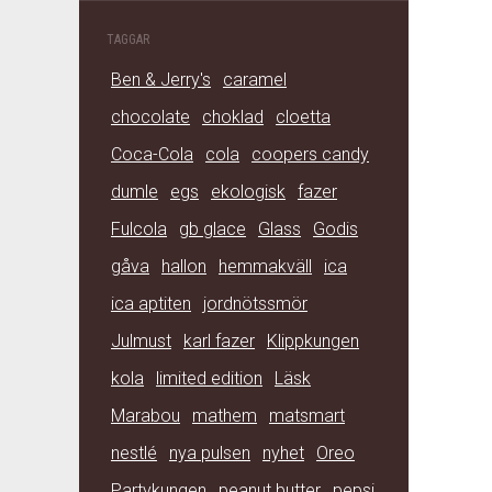
TAGGAR
Ben & Jerry's
caramel
chocolate
choklad
cloetta
Coca-Cola
cola
coopers candy
dumle
egs
ekologisk
fazer
Fulcola
gb glace
Glass
Godis
gåva
hallon
hemmakväll
ica
ica aptiten
jordnötssmör
Julmust
karl fazer
Klippkungen
kola
limited edition
Läsk
Marabou
mathem
matsmart
nestlé
nya pulsen
nyhet
Oreo
Partykungen
peanut butter
pepsi