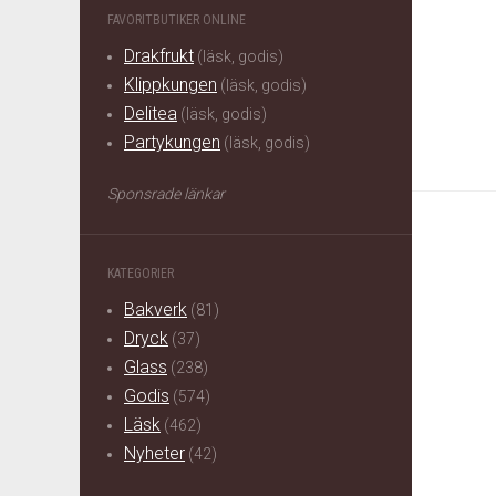
FAVORITBUTIKER ONLINE
Drakfrukt
(läsk, godis)
Klippkungen
(läsk, godis)
Delitea
(läsk, godis)
Partykungen
(läsk, godis)
Sponsrade länkar
KATEGORIER
Bakverk
(81)
Dryck
(37)
Glass
(238)
Godis
(574)
Läsk
(462)
Nyheter
(42)