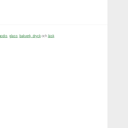
godis
,
glass
,
bakverk,
dryck
och
läsk
.