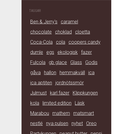
TAGGAR
Ben & Jerry's
caramel
chocolate
choklad
cloetta
Coca-Cola
cola
coopers candy
dumle
egs
ekologisk
fazer
Fulcola
gb glace
Glass
Godis
gåva
hallon
hemmakväll
ica
ica aptiten
jordnötssmör
Julmust
karl fazer
Klippkungen
kola
limited edition
Läsk
Marabou
mathem
matsmart
nestlé
nya pulsen
nyhet
Oreo
Partykungen
peanut butter
pepsi