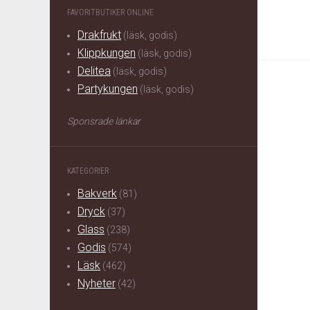
FAVORITBUTIKER ONLINE
Drakfrukt
(läsk, godis)
Klippkungen
(läsk, godis)
Delitea
(läsk, godis)
Partykungen
(läsk, godis)
Sponsrade länkar
KATEGORIER
Bakverk
(81)
Dryck
(37)
Glass
(238)
Godis
(574)
Läsk
(462)
Nyheter
(42)