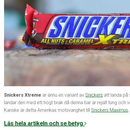
Snickers Xtreme
är ännu en variant av
Snickers
att landa på
landar den med ett högt brak då denna bar är rejält tung och v
Kanske är detta Amerikas motsvarighet till
Snickers Maximus
,
Läs hela artikeln och se betyg